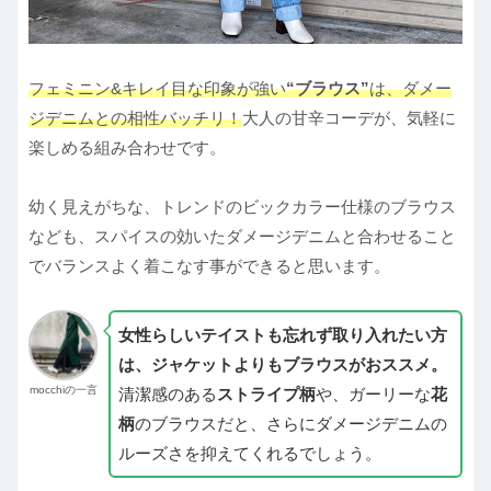
フェミニン&キレイ目な印象が強い
“ブラウス”
は、ダメー
ジデニムとの相性バッチリ！
大人の甘辛コーデが、気軽に
楽しめる組み合わせです。
幼く見えがちな、トレンドのビックカラー仕様のブラウス
なども、スパイスの効いたダメージデニムと合わせること
でバランスよく着こなす事ができると思います。
女性らしいテイストも忘れず取り入れたい方
は、ジャケットよりもブラウスがおススメ。
mocchiの一言
清潔感のある
ストライプ柄
や、ガーリーな
花
柄
のブラウスだと、さらにダメージデニムの
ルーズさを抑えてくれるでしょう。