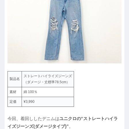
ストレートハイライズジーンズ
製品名
（ダメージ・丈標準78.5cm）
素材
綿 100％
定価
¥3,990
今回、着回ししたデニムは
ユニクロの“ストレートハイラ
イズジーンズ(ダメージタイプ)”
。