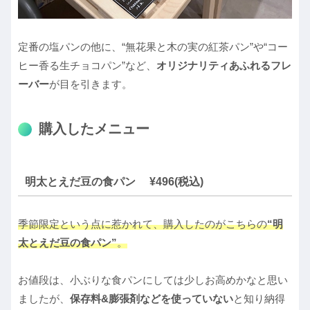
定番の塩パンの他に、“無花果と木の実の紅茶パン”や“コー
ヒー香る生チョコパン”など、
オリジナリティあふれるフレ
ーバー
が目を引きます。
購入したメニュー
明太とえだ豆の食パン ¥496(税込)
季節限定という点に惹かれて、購入したのがこちらの
“明
太とえだ豆の食パン”
。
お値段は、小ぶりな食パンにしては少しお高めかなと思い
ましたが、
保存料&膨張剤などを使っていない
と知り納得