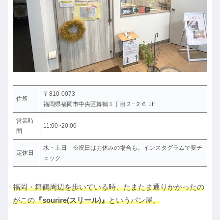
〒810-0073
住所
福岡県福岡市中央区舞鶴１丁目２−２６ 1F
営業時
11:00~20:00
間
水・土日 ※祝日はお休みの場合も。インスタグラムで要チ
定休日
ェック
福岡・舞鶴周辺を歩いている時、たまたま通りかかったの
がこの
『sourire(スリール)』
というパン屋。