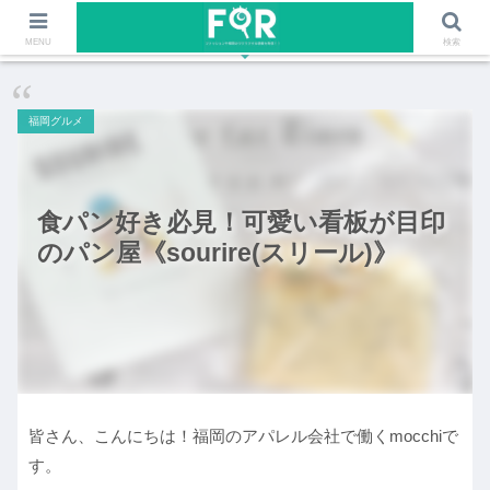
ファッションや福岡のワクワクする情報を発信！！
MENU
検索
福岡グルメ
食パン好き必見！可愛い看板が目印
のパン屋《sourire(スリール)》
皆さん、こんにちは！福岡のアパレル会社で働くmocchiで
す。