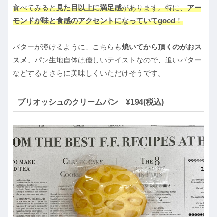
食べてみると
見た目以上に満足感
があります。特に、
アー
モンドが味と食感のアクセントになっていてgood
！
バターが溶けるように、こちらも
焼いてから頂くのがおス
スメ
。パン生地自体は優しいテイストなので、追いバター
などするとさらに美味しくいただけそうです。
ブリオッシュのクリームパン ¥194(税込)