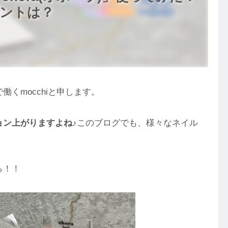
ントは？
くmocchiと申します。
ン上がりますよね♪
このブログでも、様々なネイル
ら！！