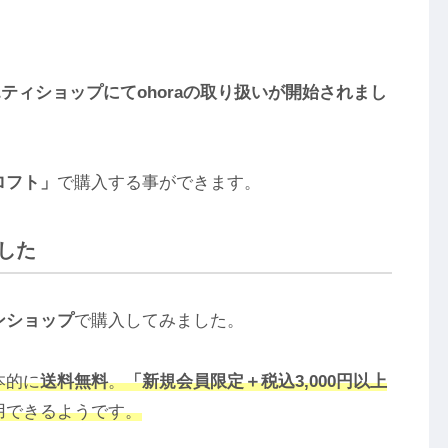
エティショップにてohoraの取り扱いが開始されまし
ロフト」
で購入する事ができます。
した
ンショップ
で購入してみました。
本的に
送料無料
。
「新規会員限定＋税込3,000円以上
用できるようです。