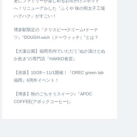
更にファミリーが楽しめるお出かけスポット
へ！リニューアルした『ふくや 味の明太子工場
ハクハク』がすごい！
博多駅限定の『クリスピー•クリーム•ドーナ
ツ』“DOUGH-wich（ドーウィッチ）”とは？
【大濠公園】福岡市内でいただく“ぬか漬けとぬ
か炊き”の専門店『HAKKO食堂』
【赤坂】10/28～11/1開催！『OREC green lab
福岡』6周年イベント！
【博多】秋のごちそうスイーツ♪『APOC
COFFEE(アポックコーヒー)』