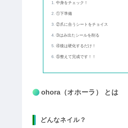
中身をチェック！
①下準備
②爪に合うシートをチョイス
➂はみ出たシールを削る
④後は硬化するだけ！
⑤整えて完成です！！
ohora（オホーラ） とは
どんなネイル？