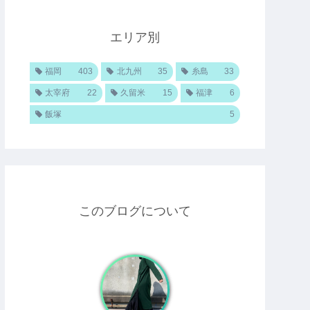
エリア別
福岡
403
北九州
35
糸島
33
太宰府
22
久留米
15
福津
6
飯塚
5
このブログについて