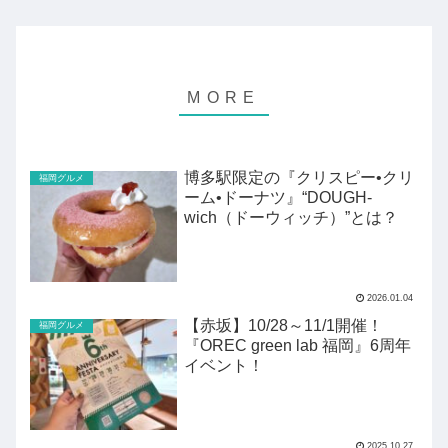
博多駅限定の『クリスピー•クリ
福岡グルメ
ーム•ドーナツ』“DOUGH-
wich（ドーウィッチ）”とは？
2026.01.04
【赤坂】10/28～11/1開催！
福岡グルメ
『OREC green lab 福岡』6周年
イベント！
2025.10.27