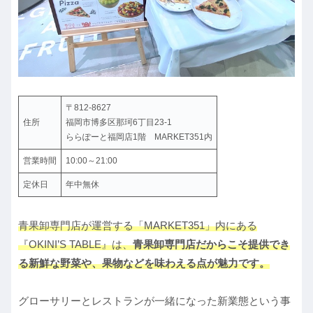
〒812-8627
住所
福岡市博多区那珂6丁目23-1
ららぽーと福岡店1階 MARKET351内
営業時間
10:00～21:00
定休日
年中無休
青果卸専門店が運営する「MARKET351」内にある
『OKINI’S TABLE』は、
青果卸専門店だからこそ提供でき
る新鮮な野菜や、果物などを味わえる点が魅力です。
グローサリーとレストランが一緒になった新業態という事