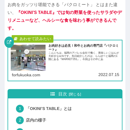
お肉をガッツり堪能できる「バクロミート」 とはまた違
い、
『OKINI’S TABLE』では旬の野菜を使ったサラダやデ
リメニューなど、ヘルシーな食を味わう事ができるんで
す。
お肉好きは必見！和牛とお肉の専門店『バクロミ
ート』
こんにちは。福岡のアパレル会社で働く、美味しいごはんが
大好きなochiです。先日紹介したのは、ららぽーと福岡の1
階にある『MARKET351』。今回はその中にあ
2022.07.15
forfukuoka.com
目次
「OKINI’S TABLE」とは
店内の様子