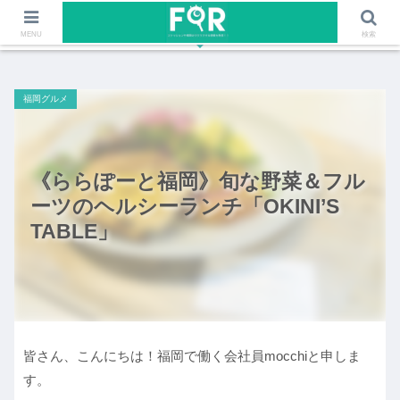
ファッションや福岡のワクワクする情報を発信！！
MENU
検索
福岡グルメ
《ららぽーと福岡》旬な野菜＆フル
ーツのヘルシーランチ「OKINI’S
TABLE」
皆さん、こんにちは！福岡で働く会社員mocchiと申しま
す。