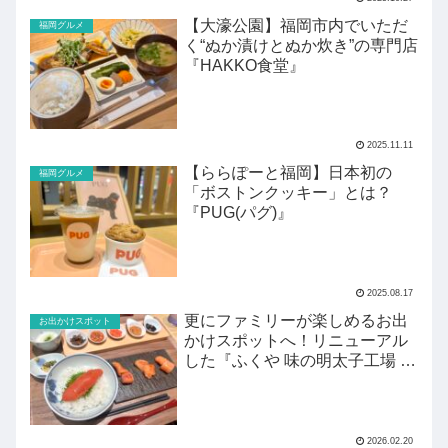
【大濠公園】福岡市内でいただ
福岡グルメ
く“ぬか漬けとぬか炊き”の専門店
『HAKKO食堂』
2025.11.11
【ららぽーと福岡】日本初の
福岡グルメ
「ボストンクッキー」とは？
『PUG(パグ)』
2025.08.17
更にファミリーが楽しめるお出
お出かけスポット
かけスポットへ！リニューアル
した『ふくや 味の明太子工場 ハ
クハク』がすごい！
2026.02.20