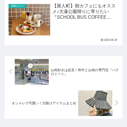
【唐人町】朝カフェにもオスス
福岡グルメ
メ♪大濠公園帰りに寄りたい
『SCHOOL BUS COFFEE
STOP』
2025.08.28
お肉好きは必見！和牛とお肉の専門店『バク
ロミート』
オシャレで可愛い！日除けアイテムまとめ