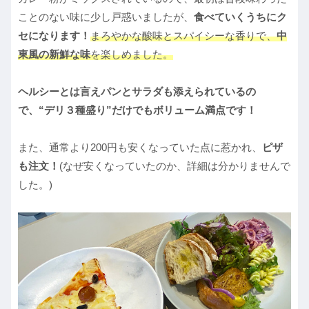
ことのない味に少し戸惑いましたが、
食べていくうちにク
セになります！
まろやかな酸味とスパイシーな香りで、
中
東風の新鮮な味
を楽しめました。
ヘルシーとは言えパンとサラダも添えられているの
で、“デリ３種盛り”だけでもボリューム満点です！
また、通常より200円も安くなっていた点に惹かれ、
ピザ
も注文！
(なぜ安くなっていたのか、詳細は分かりませんで
した。)