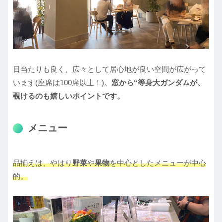
日当たりも良く、広々として居心地が良い空間が広がって
います(座席は100席以上！)。
窓から“等身大ガンダムが、
覗けるのも嬉しいポイントです。
メニュー
品揃えは、やはり
野菜
や
果物
を中心としたメニューが中心
的。