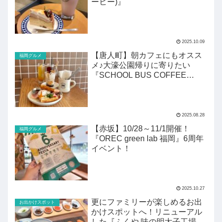
ーヒー)』
2025.10.09
【唐人町】朝カフェにもオスス
福岡グルメ
メ♪大濠公園帰りに寄りたい
『SCHOOL BUS COFFEE
STOP』
2025.08.28
【赤坂】10/28～11/1開催！
福岡グルメ
『OREC green lab 福岡』6周年
イベント！
2025.10.27
更にファミリーが楽しめるお出
お出かけスポット
かけスポットへ！リニューアル
した『ふくや 味の明太子工場 ハ