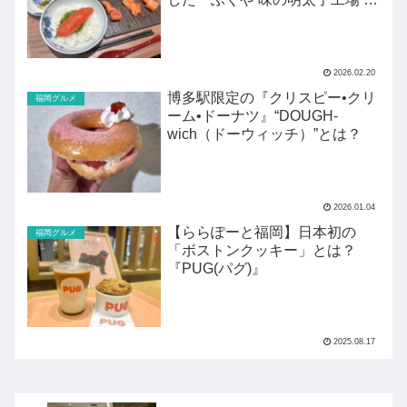
クハク』がすごい！
2026.02.20
博多駅限定の『クリスピー•クリ
福岡グルメ
ーム•ドーナツ』“DOUGH-
wich（ドーウィッチ）”とは？
2026.01.04
【ららぽーと福岡】日本初の
福岡グルメ
「ボストンクッキー」とは？
『PUG(パグ)』
2025.08.17