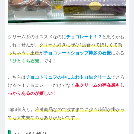
クリーム系のオススメなのに
チョコレート！？
と思うかも
しれませんが、
クリーム好きにぜひ1度食べてほしくて買
っちゃう手土産
が
チョコレートショップ博多の石畳
にある
「ひとくち石畳」
です！
こちらは
チョコトリュフの中にふわトロ生クリーム
でとろ
ける〜！チョコレートだけでなく
生クリームの存在感もし
っかりあるのが嬉しい！
1箱9個入り。
冷凍商品なので渡すまでに少々時間が掛かっ
ても大丈夫なのもありがたいです。