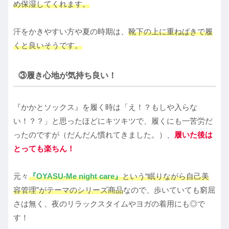
め保湿してくれます。
汗をかきやすい方や夏の時期は、
靴下の上に重ねばきで履
くと良いそうです。
③履き心地が気持ち良い！
『かかとソックス』を履く時は「え！？もしや入らな
い！？？」と思ったほどにキツキツで、履くにも一苦労だ
ったのですが（だんだん慣れてきました。）、
履いた後は
とっても楽ちん！
元々
『OYASU-Me night care』
という“眠りながら自己美
容管理”がテーマのシリーズ商品
なので、歩いていても窮屈
さは無く、夜のリラックスタイムやヨガの着用にも◎で
す！