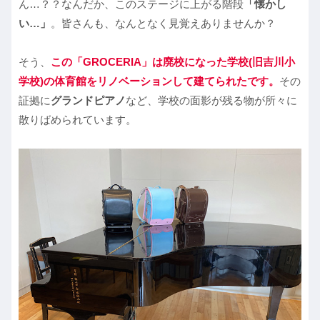
ん…？？なんだか、このステージに上がる階段
「懐かし
い…」
。皆さんも、なんとなく見覚えありませんか？
そう、
この「
GROCERIA
」は廃校になった学校(旧吉川小
学校)の体育館をリノベーションして建てられたです。
その
証拠に
グランドピアノ
など、学校の面影が残る物が所々に
散りばめられています。