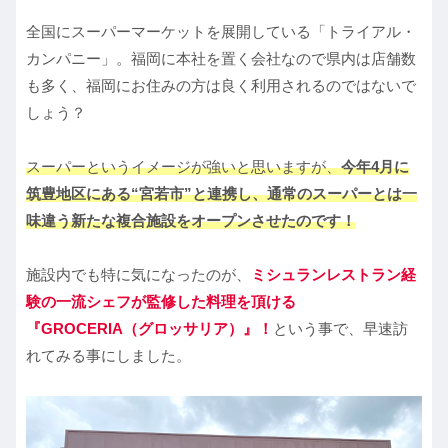
全国にスーパーマーケットを展開している「トライアル・
カンパニー」。福岡に本社を置く会社なので県内は店舗数
も多く、福岡にお住みの方は良く利用されるのではないで
しょう？
スーパーというイメージが強いと思いますが、
今年4月に
筑豊地区にある“宮若市”と連携し、通常のスーパーとは一
味違う新たな複合施設をオープンさせたのです！
施設内でも特に気になったのが、
ミシュランレストラン経
験の一流シェフが監修した料理を頂ける
『GROCERIA（グロッサリア）』
！
という事で、早速訪
れてみる事にしました。