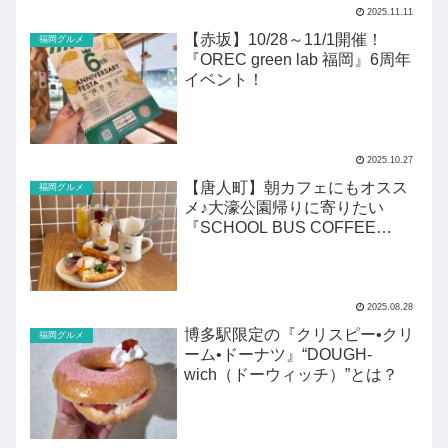
2025.11.11
【赤坂】10/28～11/1開催！
福岡グルメ
『OREC green lab 福岡』6周年
イベント！
2025.10.27
【唐人町】朝カフェにもオスス
福岡グルメ
メ♪大濠公園帰りに寄りたい
『SCHOOL BUS COFFEE
STOP』
2025.08.28
博多駅限定の『クリスピー•クリ
福岡グルメ
ーム•ドーナツ』“DOUGH-
wich（ドーウィッチ）”とは？