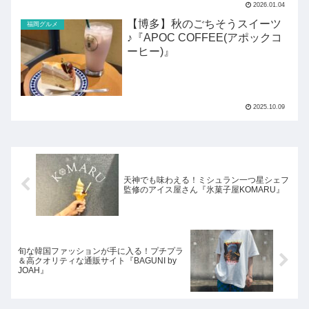
2026.01.04
【博多】秋のごちそうスイーツ
福岡グルメ
♪『APOC COFFEE(アポックコ
ーヒー)』
2025.10.09
天神でも味わえる！ミシュラン一つ星シェフ
監修のアイス屋さん『氷菓子屋KOMARU』
旬な韓国ファッションが手に入る！プチプラ
＆高クオリティな通販サイト『BAGUNI by
JOAH』