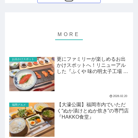
更にファミリーが楽しめるお出
お出かけスポット
かけスポットへ！リニューアル
した『ふくや 味の明太子工場 ハ
クハク』がすごい！
2026.02.20
【大濠公園】福岡市内でいただ
福岡グルメ
く“ぬか漬けとぬか炊き”の専門店
『HAKKO食堂』