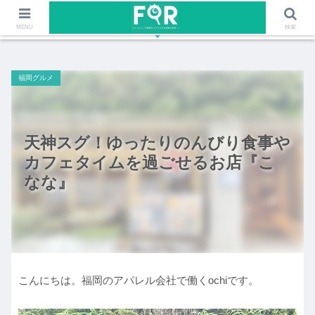
ファッションや福岡のワクワクする情報を発信！！
MENU
検索
福岡グルメ
天神スグ！ゆったりのんびり食事や
カフェタイムを過ごせるお店『こ
なな』
こんにちは。福岡のアパレル会社で働くochiです。