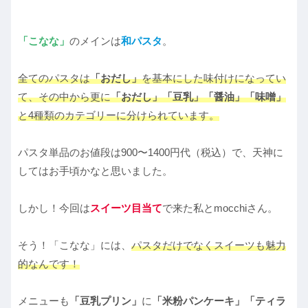
「こなな」
のメインは
和パスタ
。
全てのパスタは
「おだし」
を基本にした味付けになってい
て、その中から更に
「おだし」「豆乳」「醤油」「味噌」
と4種類のカテゴリーに分けられています。
パスタ単品のお値段は900〜1400円代（税込）で、天神に
してはお手頃かなと思いました。
しかし！今回は
スイーツ目当て
で来た私とmocchiさん。
そう！「こなな」には、
パスタだけでなくスイーツも魅力
的なんです！
メニューも
「豆乳プリン」
に
「米粉パンケーキ」「ティラ