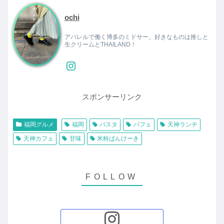
ochi
アパレルで働く博多のミドサー。好きなものは推しと
生クリームとTHAILAND！
スポンサーリンク
福岡グルメ
福岡
パスタ
パフェ
天神ランチ
天神カフェ
甘味
米粉ぱんけーき