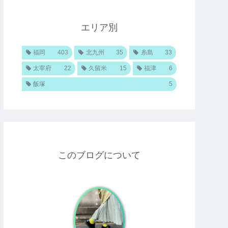
エリア別
福岡
403
北九州
35
糸島
33
太宰府
22
久留米
15
福津
6
飯塚
5
このブログについて