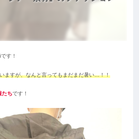
iです！
ていますが、なんと言ってもまだまだ暑い…！！
服たち
です！