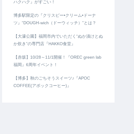
ハクハク』がすごい！
博多駅限定の『クリスピー•クリーム•ドーナ
ツ』“DOUGH-wich（ドーウィッチ）”とは？
【大濠公園】福岡市内でいただく“ぬか漬けとぬ
か炊き”の専門店『HAKKO食堂』
【赤坂】10/28～11/1開催！『OREC green lab
福岡』6周年イベント！
【博多】秋のごちそうスイーツ♪『APOC
COFFEE(アポックコーヒー)』