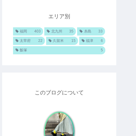
エリア別
福岡
403
北九州
35
糸島
33
太宰府
22
久留米
15
福津
6
飯塚
5
このブログについて