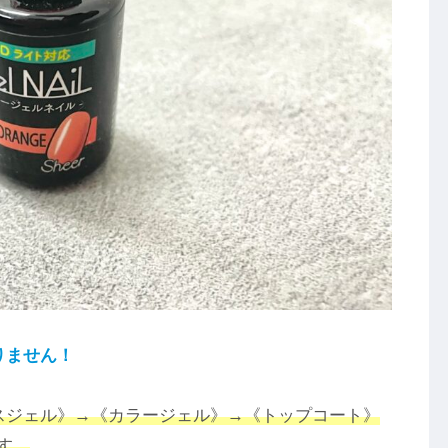
りません！
スジェル》→《カラージェル》→《トップコート》
す。