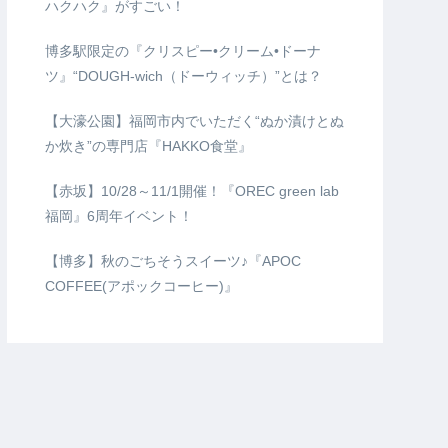
ハクハク』がすごい！
博多駅限定の『クリスピー•クリーム•ドーナ
ツ』“DOUGH-wich（ドーウィッチ）”とは？
【大濠公園】福岡市内でいただく“ぬか漬けとぬ
か炊き”の専門店『HAKKO食堂』
【赤坂】10/28～11/1開催！『OREC green lab
福岡』6周年イベント！
【博多】秋のごちそうスイーツ♪『APOC
COFFEE(アポックコーヒー)』