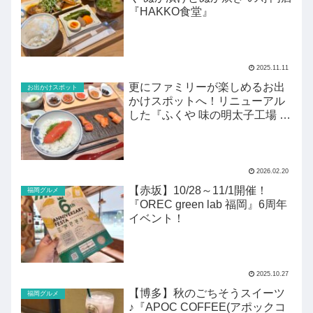
『HAKKO食堂』
2025.11.11
更にファミリーが楽しめるお出
お出かけスポット
かけスポットへ！リニューアル
した『ふくや 味の明太子工場 ハ
クハク』がすごい！
2026.02.20
【赤坂】10/28～11/1開催！
福岡グルメ
『OREC green lab 福岡』6周年
イベント！
2025.10.27
【博多】秋のごちそうスイーツ
福岡グルメ
♪『APOC COFFEE(アポックコ