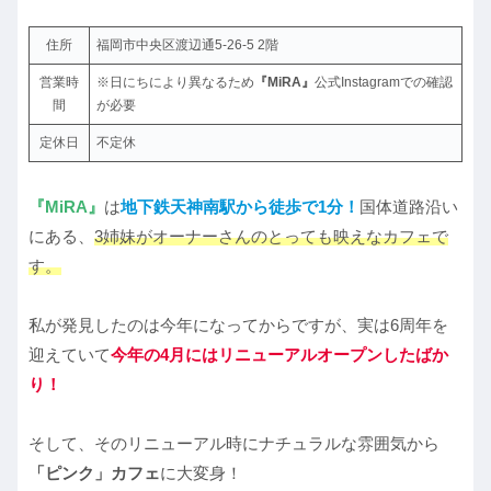
住所
福岡市中央区渡辺通5-26-5 2階
営業時
※日にちにより異なるため
『MiRA』
公式Instagramでの確認
間
が必要
定休日
不定休
『MiRA』
は
地下鉄天神南駅から徒歩で1分！
国体道路沿い
にある、
3姉妹がオーナーさんのとっても映えなカフェで
す。
私が発見したのは今年になってからですが、実は6周年を
迎えていて
今年の4月にはリニューアルオープンしたばか
り！
そして、そのリニューアル時にナチュラルな雰囲気から
「ピンク」カフェ
に大変身！