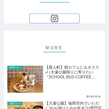
【唐人町】朝カフェにもオスス
福岡グルメ
メ♪大濠公園帰りに寄りたい
『SCHOOL BUS COFFEE
STOP』
2025.08.28
【大濠公園】福岡市内でいただ
福岡グルメ
く“ぬか漬けとぬか炊き”の専門店