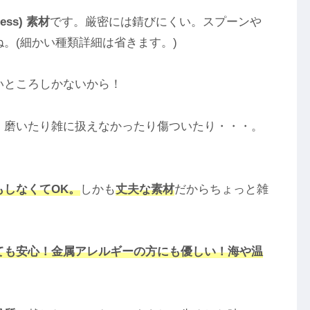
less) 素材
です。厳密には錆びにくい。スプーンや
。(細かい種類詳細は省きます。)
いところしかないから！
 磨いたり雑に扱えなかったり傷ついたり・・・。
もしなくてOK。
しかも
丈夫な素材
だからちょっと雑
ても安心！金属アレルギーの方にも優しい！海や温