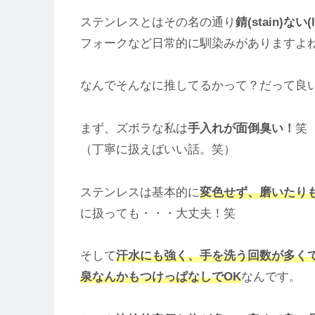
ステンレスとはその名の通り
錆(stain)ない(
フォークなど日常的に馴染みがありますよね
なんでそんなに推してるかって？だって良
まず、ズボラな私は
手入れが面倒臭い！
笑
（丁寧に扱えばいい話。笑）
ステンレスは基本的に
変色せず、磨いたり
に扱っても・・・大丈夫！笑
そして
汗水にも強く、手を洗う回数が多く
泉なんかもつけっぱなしでOK
なんです。