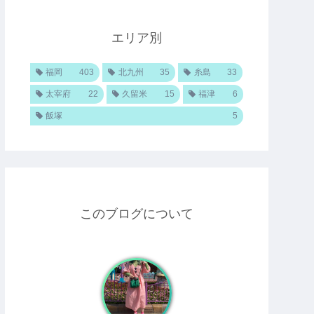
エリア別
福岡
403
北九州
35
糸島
33
太宰府
22
久留米
15
福津
6
飯塚
5
このブログについて