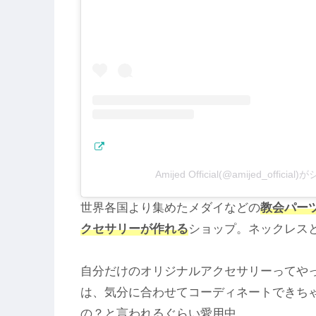
Amijed Official(@amijed_offic
世界各国より集めたメダイなどの
教会パー
クセサリーが作れる
ショップ。ネックレス
自分だけのオリジナルアクセサリーってや
は、気分に合わせてコーディネートできち
の？と言われるぐらい愛用中。