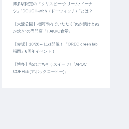
博多駅限定の『クリスピー•クリーム•ドーナ
ツ』“DOUGH-wich（ドーウィッチ）”とは？
【大濠公園】福岡市内でいただく“ぬか漬けとぬ
か炊き”の専門店『HAKKO食堂』
【赤坂】10/28～11/1開催！『OREC green lab
福岡』6周年イベント！
【博多】秋のごちそうスイーツ♪『APOC
COFFEE(アポックコーヒー)』