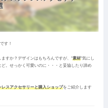
選
Aです！
ますか？デザインはもちろんですが、”
素材
”気にし
など。せっかく可愛いのに・・・と妥協したり諦め
ンレスアクセサリーと購入ショップ
をご紹介します