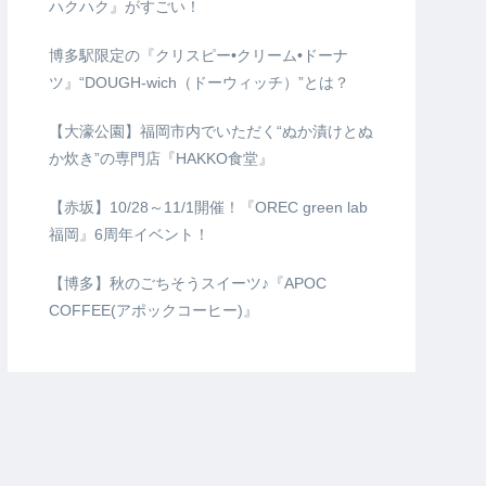
ハクハク』がすごい！
博多駅限定の『クリスピー•クリーム•ドーナ
ツ』“DOUGH-wich（ドーウィッチ）”とは？
【大濠公園】福岡市内でいただく“ぬか漬けとぬ
か炊き”の専門店『HAKKO食堂』
【赤坂】10/28～11/1開催！『OREC green lab
福岡』6周年イベント！
【博多】秋のごちそうスイーツ♪『APOC
COFFEE(アポックコーヒー)』