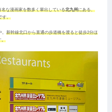
有名な漫画家を数多く輩出している
北九州
にある、
です。
中。
新幹線北口から直通の歩道橋を渡ると徒歩2分ほ
す。