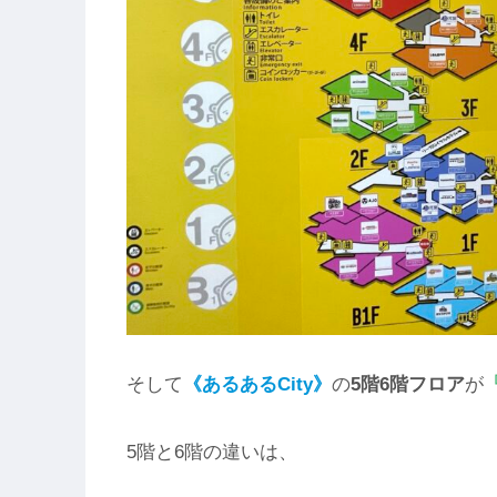
そして
《あるあるCity》
の
5階6階フロア
が
5階と6階の違いは、