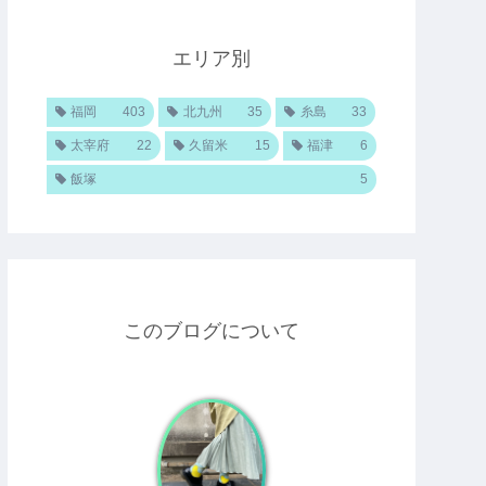
エリア別
福岡
403
北九州
35
糸島
33
太宰府
22
久留米
15
福津
6
飯塚
5
このブログについて