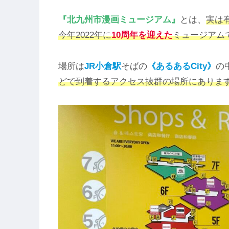
『北九州市漫画ミュージアム』
とは、
実は
今年2022年に
10周年を迎えた
ミュージアム
場所は
JR小倉駅
そばの
《あるあるCity》
の
どで到着するアクセス抜群の場所にありま