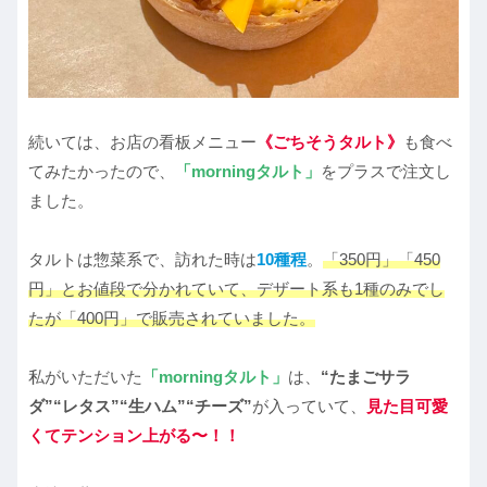
続いては、お店の看板メニュー
《ごちそうタルト》
も食べ
てみたかったので、
「morningタルト」
をプラスで注文し
ました。
タルトは惣菜系で、訪れた時は
10種程
。
「350円」「450
円」とお値段で分かれていて、デザート系も1種
のみ
でし
たが
「400円」で販売されていました。
私がいただいた
「morningタルト」
は、
“たまごサラ
ダ”“レタス”“生ハム”“チーズ”
が入っていて、
見た目可愛
くてテンション上がる〜！！