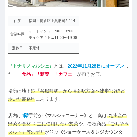
住所
福岡市博多区上呉服町2-114
イートイン→11:30〜18:00
営業時間
テイクアウト→11:00〜19:00
定休日
不定休
『トナリノマルシェ』
とは、
2022年11月28日にオープン
し
た、
「食品」「惣菜」「カフェ」
が揃うお店。
場所は地下
鉄「呉服町駅」から博多駅方面へ徒歩1分ほど
歩いた裏路地
にあります。
店内は
1階
手前が
《マルシェコーナー》
と、奥は
“九州産の
野菜や食材”を主に使用したお惣菜
や、看板商品
「ごちそう
タルト」等のデリ
が並ぶ
《ショーケース＆レジカウンタ