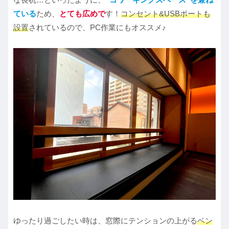
ている
ため、
とても広めで
す！
コンセント&USBポートも
設置
されているので、PC作業にもオススメ♪
ゆったり過ごしたい時は、窓際にテンションの上がる
ベン