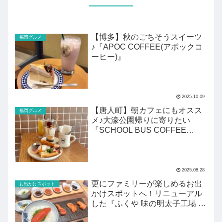
【博多】秋のごちそうスイーツ
福岡グルメ
♪『APOC COFFEE(アポックコ
ーヒー)』
2025.10.09
【唐人町】朝カフェにもオスス
福岡グルメ
メ♪大濠公園帰りに寄りたい
『SCHOOL BUS COFFEE
STOP』
2025.08.28
更にファミリーが楽しめるお出
お出かけスポット
かけスポットへ！リニューアル
した『ふくや 味の明太子工場 ハ
クハク』がすごい！