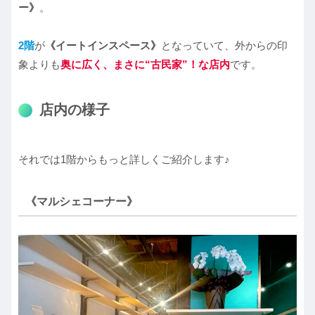
ー》
。
2階
が
《イートインスペース》
となっていて、外からの印
象よりも
奥に広く
、
まさに“古民家”！な店内
です。
店内の様子
それでは1階からもっと詳しくご紹介します♪
《マルシェコーナー》