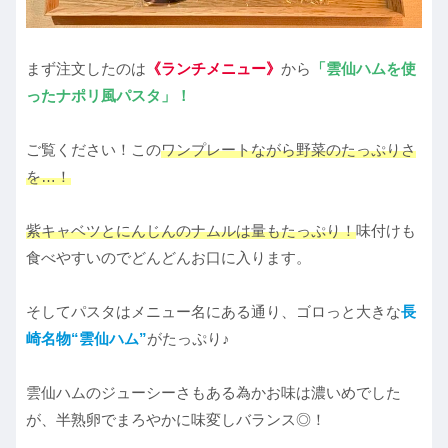
まず注文したのは
《ランチメニュー》
から
「雲仙ハムを使
ったナポリ風パスタ」！
ご覧ください！この
ワンプレートながら野菜のたっぷりさ
を…！
紫キャベツとにんじんのナムルは量もたっぷり！
味付けも
食べやすいのでどんどんお口に入ります。
そしてパスタはメニュー名にある通り、ゴロっと大きな
長
崎名物“雲仙
ハム
”
がたっぷり♪
雲仙ハムのジューシーさもある為かお味は濃いめでした
が、半熟卵でまろやかに味変しバランス◎！