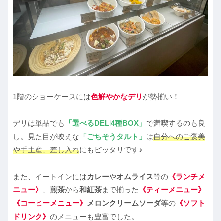
1階のショーケースには
色鮮やかなデリ
が勢揃い！
デリは単品でも
「選べるDELI4種BOX」
で満喫するのも良
し。見た目が映えな
「ごちそうタルト」
は
自分へのご褒美
や手土産、差し入れ
にもピッタリです♪
また、イートインには
カレー
や
オムライス
等の
《ランチメ
ニュー》
、
煎茶
から
和紅茶
まで揃った
《ティーメニュー》
《コーヒーメニュー》
メロンクリームソーダ
等の
《ソフト
ドリンク》
のメニューも豊富でした。