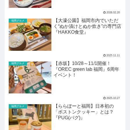
2026.02.20
【大濠公園】福岡市内でいただ
福岡グルメ
く“ぬか漬けとぬか炊き”の専門店
『HAKKO食堂』
2025.11.11
【赤坂】10/28～11/1開催！
福岡グルメ
『OREC green lab 福岡』6周年
イベント！
2025.10.27
【ららぽーと福岡】日本初の
福岡グルメ
「ボストンクッキー」とは？
『PUG(パグ)』