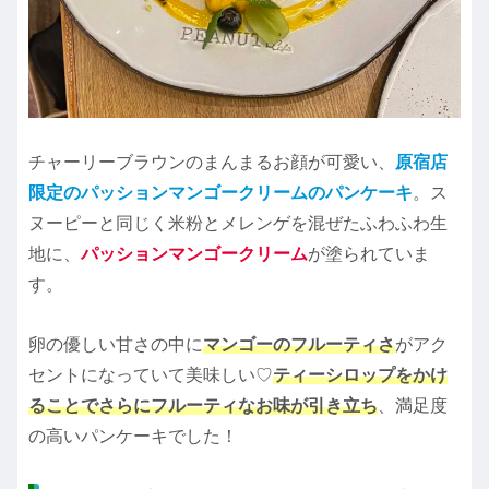
チャーリーブラウンのまんまるお顔が可愛い、
原宿店
限定のパッションマンゴークリームのパンケーキ
。ス
ヌーピーと同じく米粉とメレンゲを混ぜたふわふわ生
地に、
パッションマンゴークリーム
が塗られていま
す。
卵の優しい甘さの中に
マンゴーのフルーティさ
がアク
セントになっていて美味しい♡
ティーシロップをかけ
ることでさらにフルーティなお味が引き立ち
、満足度
の高いパンケーキでした！