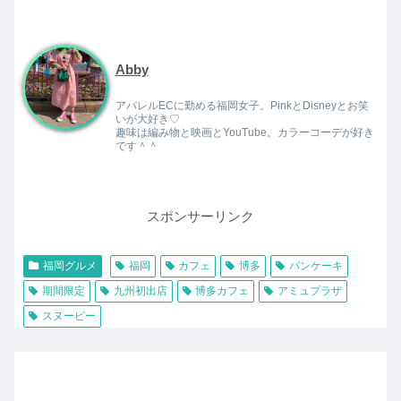
Abby
アパレルECに勤める福岡女子。PinkとDisneyとお笑
いが大好き♡
趣味は編み物と映画とYouTube。カラーコーデが好き
です＾＾
スポンサーリンク
福岡グルメ
福岡
カフェ
博多
パンケーキ
期間限定
九州初出店
博多カフェ
アミュプラザ
スヌーピー