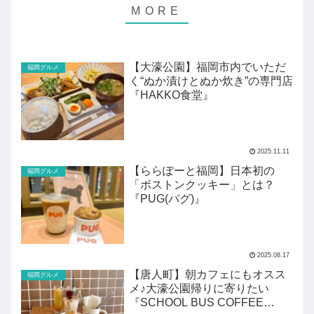
【大濠公園】福岡市内でいただ
福岡グルメ
く“ぬか漬けとぬか炊き”の専門店
『HAKKO食堂』
2025.11.11
【ららぽーと福岡】日本初の
福岡グルメ
「ボストンクッキー」とは？
『PUG(パグ)』
2025.08.17
【唐人町】朝カフェにもオスス
福岡グルメ
メ♪大濠公園帰りに寄りたい
『SCHOOL BUS COFFEE