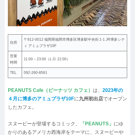
〒812-0012 福岡県福岡市博多区博多駅中央街 1-1 JR博多シテ
住所
ィ アミュプラザ10F
営業
11:00 – 23:00（L.O. 22:00）
時間
TEL
092-260-8561
PEANUTS Cafe（ピーナッツ カフェ）
は、
2023年の
４月に博多のアミュプラザ10F
に
九州初出店
で
オープン
したカフェ。
スヌーピーが登場するコミック、
「PEANUTS」
にゆ
かりのあるアメリカ西海岸をテーマに、スヌーピーや