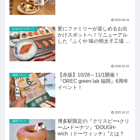
STOP』
2025.08.28
更にファミリーが楽しめるお出
お出かけスポット
かけスポットへ！リニューアル
した『ふくや 味の明太子工場 ハ
クハク』がすごい！
2026.02.20
【赤坂】10/28～11/1開催！
福岡グルメ
『OREC green lab 福岡』6周年
イベント！
2025.10.27
博多駅限定の『クリスピー•クリ
福岡グルメ
ーム•ドーナツ』“DOUGH-
wich（ドーウィッチ）”とは？