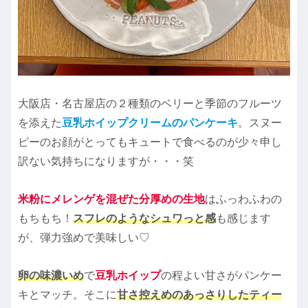
大阪店・名古屋店の２種類のベリーと季節のフルーツ
を添えた
豆乳ホイップクリームのパンケーキ
。スヌー
ピーのお顔がとってもキュートで食べるのが少々申し
訳ない気持ちになりますが・・・笑
米粉にメレンゲを混ぜた分厚めの生地
はふっわふわの
もちもち！
スフレのようなシュワっと感
も感じます
が、弾力強めで美味しい♡
卵の味濃いめ
で
豆乳ホイップ
の程よい甘さがパンケー
キとマッチ。そこに
甘さ控えめのあっさりしたティー