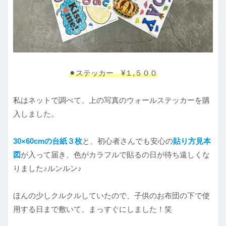
⚫︎ステッカー ¥１,５００
私はネットで調べて、上の写真のウォールステッカーを購
入しました。
30×60cmの台紙３枚
と、初心者さんでも安心の
貼り方見本
図
が入って届き、色がカラフルで貼るの日が待ち遠しくな
りました♪ルンルン♪
ほんの少しクルクルしていたので、子供のお布団の下で使
用する日まで敷いて、まっすぐにしました！笑