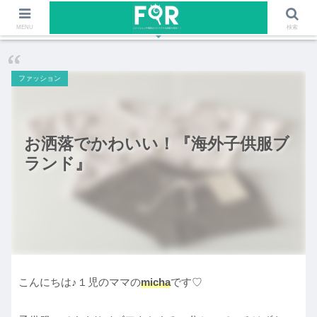
ファッションや福岡のワクワクする情報を発信！！
MENU
検索
ファッション
お洒落でかわいい！『海外子供服ブ
ランド』
こんにちは♪１児のママの
micha
です♡