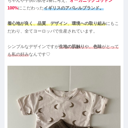
ちゃんや子供の肌を1番に考え、
オーガニックコットン
100%
にこだわった
イギリスのアパレルブランド。
着心地が良く
、
品質
、
デザイン
、
環境への取り組み
にもこ
だわり、全てヨーロッパで生産されています。
シンプルなデザインですが
生地の肌触り
や、
色味
がとって
も私の好み
なんです♡