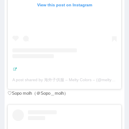
View this post on Instagram
A post shared by 海外子供服 – Melty Colors – (@meltycolors)
♡Sopo molh（＠Sopo＿molh）