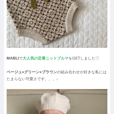
MABLI
で
大人気の定番ニットブルマ
をGETしました♡
ベージュ×グリーン×ブラウン
の組み合わせが好きな私には
たまらない可愛さです。。。♩