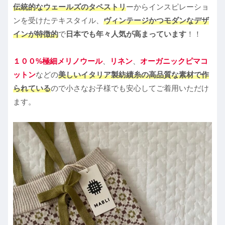
伝統的なウェールズのタペストリ
ーからインスピレーショ
ンを受けたテキスタイル、
ヴィンテージかつモダンなデザ
インが特徴的
で
日本でも年々人気が高まっています
！！
１００%極細メリノウール
、
リネン
、
オーガニックピマコ
ットン
などの
美しいイタリア製紡績糸の高品質な素材で作
られている
ので小さなお子様でも安心してご着用いただけ
ます。