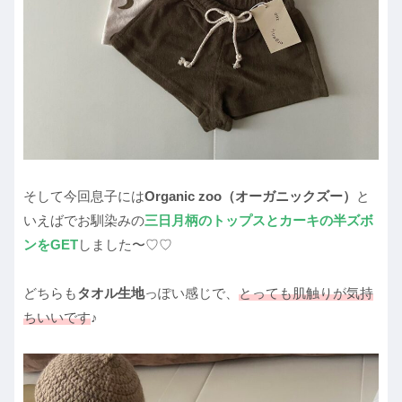
そして今回息子には
Organic zoo（オーガニックズー）
と
いえばでお馴染みの
三日月柄のトップスとカーキの半ズボ
ンをGET
しました〜♡♡
どちらも
タオル生地
っぽい感じで、
とっても肌触りが気持
ちいいです
♪