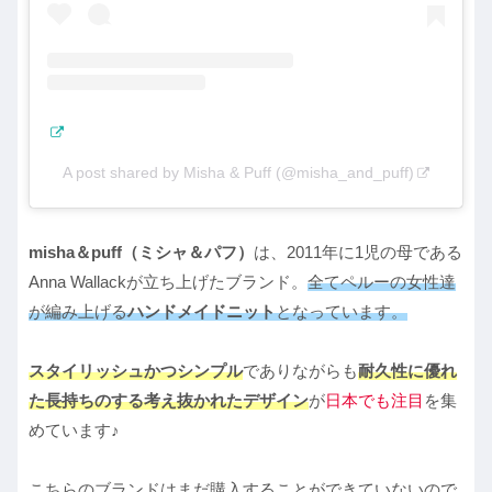
A post shared by Misha & Puff (@misha_and_puff)
misha＆puff（ミシャ＆パフ）
は、2011年に1児の母である
Anna Wallackが立ち上げたブランド。
全てペルーの女性達
が編み上げる
ハンドメイドニット
となっています。
スタイリッシュかつシンプル
でありながらも
耐久性に優れ
た長持ちのする考え抜かれたデザイン
が
日本でも注目
を集
めています♪
こちらのブランドはまだ購入することができていないので