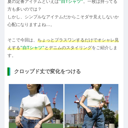
夏の定番アイテムといえば
”白Tシャツ”
。一枚は持ってる
方も多いのでは？
しかし、シンプルなアイテムだからこそダサ見えしないか
心配になりますよね…。
そこで今回は、
ちょっとプラスワンするだけでオシャレ見
えする
”白Tシャツ”
とデニムのスタイリング
をご紹介しま
す。
クロップド丈で変化をつける