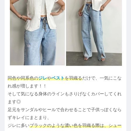
同色や同系色の
ジレ
や
ベスト
を羽織る
だけで、一気にこな
れ感が増します！！
そして気になる身体のラインもさりげなくカバーしてくれ
ます◎
足元をサンダルやヒールで合わせることで子供っぽくなら
ずキレイにまとまり、
ジレに多い
ブラックのような濃い色を羽織る際は、シュー