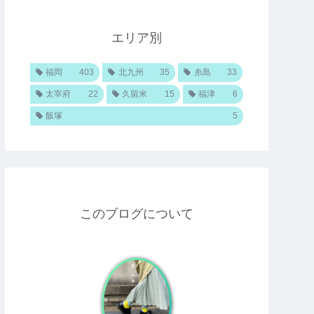
エリア別
福岡
403
北九州
35
糸島
33
太宰府
22
久留米
15
福津
6
飯塚
5
このブログについて