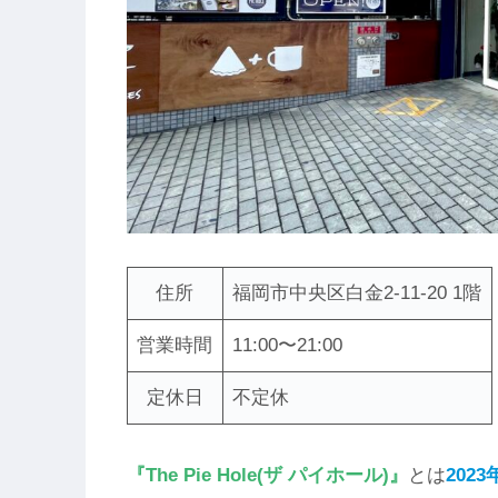
住所
福岡市中央区白金2-11-20 1階
営業時間
11:00〜21:00
定休日
不定休
『The Pie Hole(ザ パイホール)』
とは
202