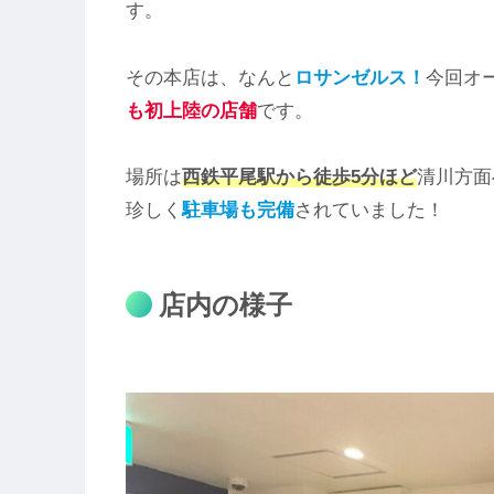
す。
その本店は、なんと
ロサンゼルス！
今回オ
も
初上陸
の店舗
です。
場所は
西鉄平尾駅から徒歩5分ほど
清川方面
珍しく
駐車場も完備
されていました！
店内の様子