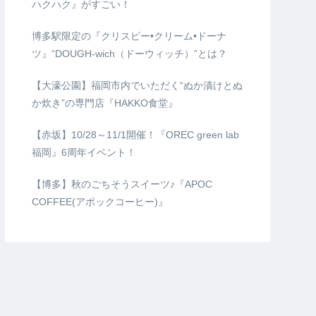
ハクハク』がすごい！
博多駅限定の『クリスピー•クリーム•ドーナ
ツ』“DOUGH-wich（ドーウィッチ）”とは？
【大濠公園】福岡市内でいただく“ぬか漬けとぬ
か炊き”の専門店『HAKKO食堂』
【赤坂】10/28～11/1開催！『OREC green lab
福岡』6周年イベント！
【博多】秋のごちそうスイーツ♪『APOC
COFFEE(アポックコーヒー)』