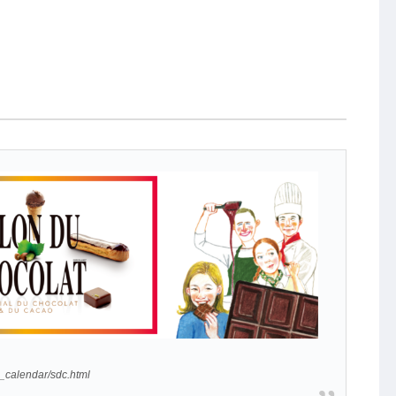
t_calendar/sdc.html