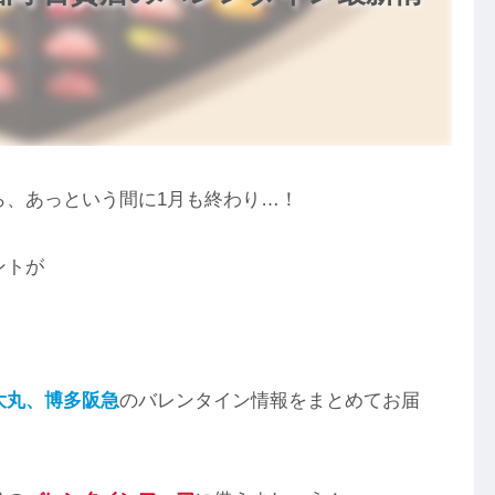
ら、あっという間に1月も終わり…！
ントが
大丸
、
博多阪急
のバレンタイン情報をまとめてお届