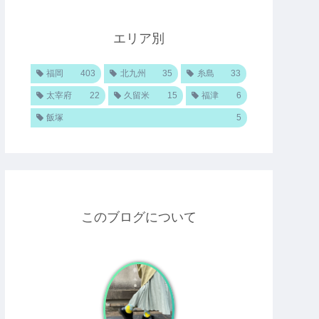
エリア別
福岡
403
北九州
35
糸島
33
太宰府
22
久留米
15
福津
6
飯塚
5
このブログについて