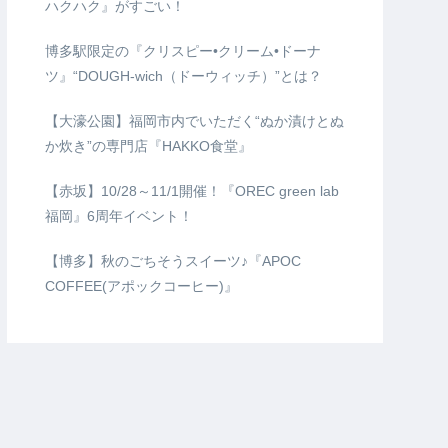
ハクハク』がすごい！
博多駅限定の『クリスピー•クリーム•ドーナ
ツ』“DOUGH-wich（ドーウィッチ）”とは？
【大濠公園】福岡市内でいただく“ぬか漬けとぬ
か炊き”の専門店『HAKKO食堂』
【赤坂】10/28～11/1開催！『OREC green lab
福岡』6周年イベント！
【博多】秋のごちそうスイーツ♪『APOC
COFFEE(アポックコーヒー)』