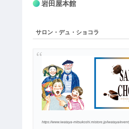
岩田屋本館
サロン・デュ・ショコラ
https://www.iwataya-mitsukoshi.mistore.jp/iwataya/even