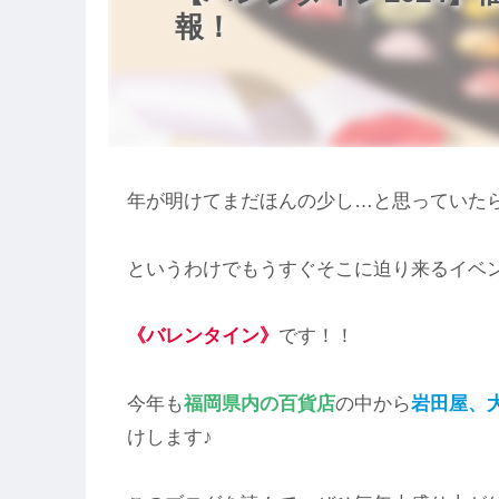
報！
年が明けてまだほんの少し…と思っていた
というわけでもうすぐそこに迫り来るイベ
《バレンタイン》
です！！
今年も
福岡県内の百貨店
の中から
岩田屋
、
けします♪