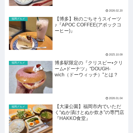
2026.02.20
【博多】秋のごちそうスイーツ
福岡グルメ
♪『APOC COFFEE(アポックコ
ーヒー)』
2025.10.09
博多駅限定の『クリスピー•クリ
福岡グルメ
ーム•ドーナツ』“DOUGH-
wich（ドーウィッチ）”とは？
2026.01.04
【大濠公園】福岡市内でいただ
福岡グルメ
く“ぬか漬けとぬか炊き”の専門店
『HAKKO食堂』