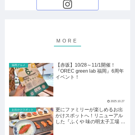
【赤坂】10/28～11/1開催！
福岡グルメ
『OREC green lab 福岡』6周年
イベント！
2025.10.27
更にファミリーが楽しめるお出
お出かけスポット
かけスポットへ！リニューアル
した『ふくや 味の明太子工場 ハ
クハク』がすごい！