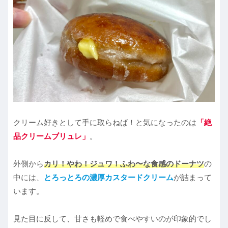
クリーム好きとして手に取らねば！と気になったのは
「絶
品クリームブリュレ」
。
外側から
カリ！やわ！ジュワ！ふわ〜な食感のドーナツ
の
中には、
とろっとろの濃厚カスタードクリーム
が詰まって
います。
見た目に反して、甘さも軽めで食べやすいのが印象的でし