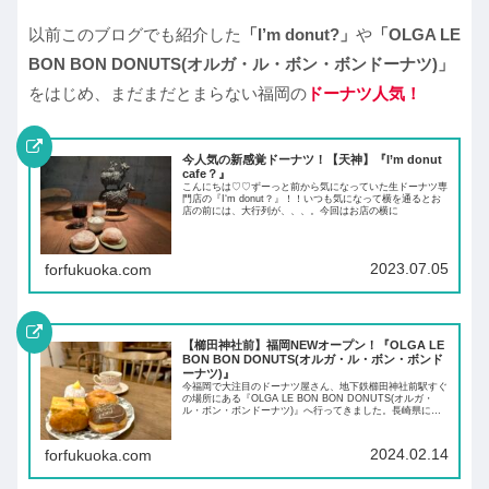
以前このブログでも紹介した
「I’m donut?」
や
「OLGA LE
BON BON DONUTS(オルガ・ル・ボン・ボンドーナツ)」
をはじめ、まだまだとまらない福岡の
ドーナツ人気！
今人気の新感覚ドーナツ！【天神】『I’m donut
cafe？』
こんにちは♡♡ずーっと前から気になっていた生ドーナツ専
門店の『I‘m donut？』！！いつも気になって横を通るとお
店の前には、大行列が、、、。今回はお店の横に
2023.07.05
forfukuoka.com
【櫛田神社前】福岡NEWオープン！『OLGA LE
BON BON DONUTS(オルガ・ル・ボン・ボンド
ーナツ)』
今福岡で大注目のドーナツ屋さん、地下鉄櫛田神社前駅すぐ
の場所にある『OLGA LE BON BON DONUTS(オルガ・
ル・ボン・ボンドーナツ)』へ行ってきました。長崎県に本
店があり、2023年12月に待望の福岡店がオープンしまし
た。
2024.02.14
forfukuoka.com