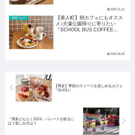
2025.11.11
【唐人町】朝カフェにもオスス
福岡グルメ
メ♪大濠公園帰りに寄りたい
『SCHOOL BUS COFFEE
STOP』
2025.08.28
【博多】季節のスイーツを楽しめるカフェ
『OLIOLI』
『博多どんたく2024』パレードを観るに
は？楽しみ方は？