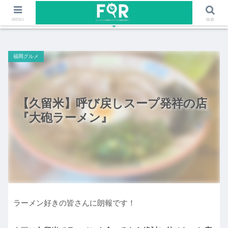
ファッションや福岡のワクワクする情報を発信！！
MENU
検索
福岡グルメ
【久留米】呼び戻しスープ発祥の店
『大砲ラーメン』
ラーメン好きの皆さんに朗報です！