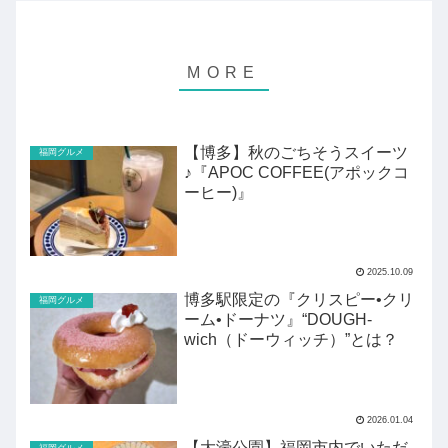
【博多】秋のごちそうスイーツ
福岡グルメ
♪『APOC COFFEE(アポックコ
ーヒー)』
2025.10.09
博多駅限定の『クリスピー•クリ
福岡グルメ
ーム•ドーナツ』“DOUGH-
wich（ドーウィッチ）”とは？
2026.01.04
【大濠公園】福岡市内でいただ