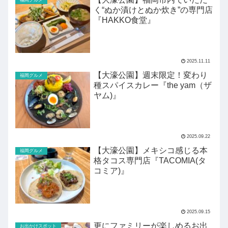
福岡グルメ
く“ぬか漬けとぬか炊き”の専門店
『HAKKO食堂』
2025.11.11
【大濠公園】週末限定！変わり
福岡グルメ
種スパイスカレー『the yam（ザ
ヤム)』
2025.09.22
【大濠公園】メキシコ感じる本
福岡グルメ
格タコス専門店『TACOMIA(タ
コミア)』
2025.09.15
更にファミリーが楽しめるお出
お出かけスポット