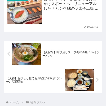
かけスポットへ！リニューアル
した『ふくや 味の明太子工場 ハ
クハク』がすごい！
2026.02.20
【久留米】呼び戻しスープ発祥の店『大砲ラ
ーメン』
【天神】おひとり様でも気軽に“水炊き”ラン
チ♪『新三浦』
ホーム
福岡グルメ