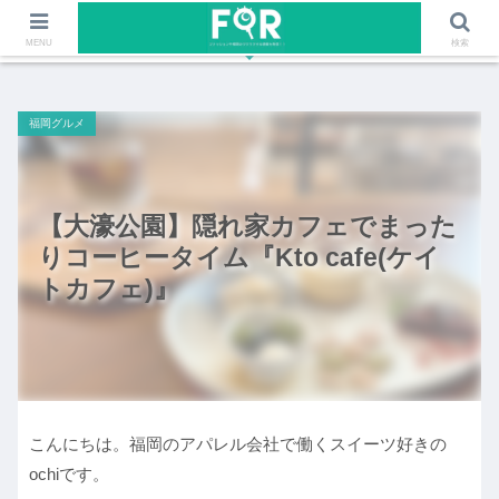
ファッションや福岡のワクワクする情報を発信！！
MENU
検索
福岡グルメ
【大濠公園】隠れ家カフェでまった
りコーヒータイム『Kto cafe(ケイ
トカフェ)』
こんにちは。福岡のアパレル会社で働くスイーツ好きの
ochiです。