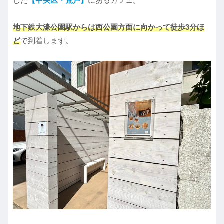
した
【中央区・荒戸】
にあるカフェ。
地下鉄大濠公園駅からは西公園方面に向かって徒歩3分ほ
ど
で到着します。