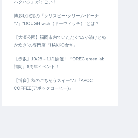
ハクハク』がすごい！
博多駅限定の『クリスピー•クリーム•ドーナ
ツ』“DOUGH-wich（ドーウィッチ）”とは？
【大濠公園】福岡市内でいただく“ぬか漬けとぬ
か炊き”の専門店『HAKKO食堂』
【赤坂】10/28～11/1開催！『OREC green lab
福岡』6周年イベント！
【博多】秋のごちそうスイーツ♪『APOC
COFFEE(アポックコーヒー)』