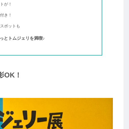
トが！
付き！
スポットも
っとトムジェリを満喫♪
影OK！