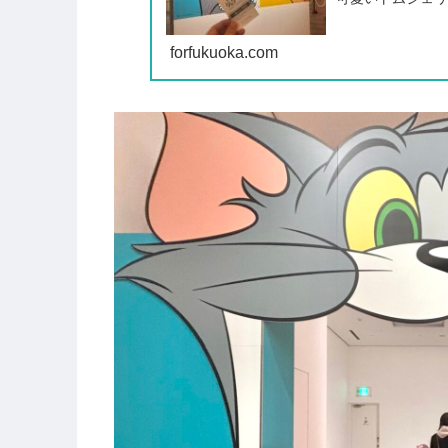
編では《子ども
す。
forfukuoka.com