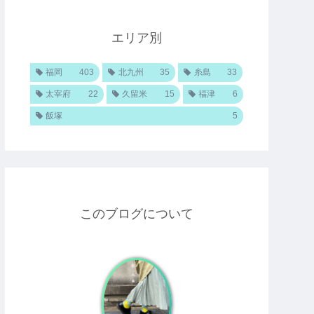
エリア別
福岡
403
北九州
35
糸島
33
太宰府
22
久留米
15
福津
6
飯塚
5
このブログについて