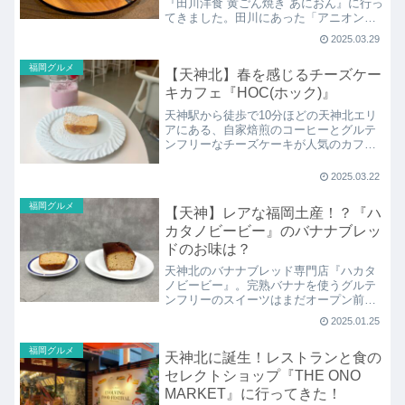
『田川洋食 黄ごん焼き あにおん』に行っ
てきました。田川にあった「アニオン」
というレストランがスタートで同じく天
2025.03.29
神にあるフレンチの名店「アニオン
(AIGNON)」の姉妹店です！
福岡グルメ
【天神北】春を感じるチーズケー
キカフェ『HOC(ホック)』
天神駅から徒歩で10分ほどの天神北エリ
アにある、自家焙煎のコーヒーとグルテ
ンフリーなチーズケーキが人気のカフェ
『HOC(ホック)』へ行ってきました。3月
限定メニューの「ホワイトチョコレー
2025.03.22
ト」や旬の苺を使ったメニューを紹介し
ます！
福岡グルメ
【天神】レアな福岡土産！？『ハ
カタノビービー』のバナナブレッ
ドのお味は？
天神北のバナナブレッド専門店『ハカタ
ノビービー』。完熟バナナを使うグルテ
ンフリーのスイーツはまだオープン前で
すが大注目の新・福岡土産！
2025.01.25
「Makuake」というクラウドファンディ
ングサービスでの最初で最後のオンライ
福岡グルメ
天神北に誕生！レストランと食の
ン販売時に買ったケーキが到着！そのお
味は？
セレクトショップ『THE ONO
MARKET』に行ってきた！