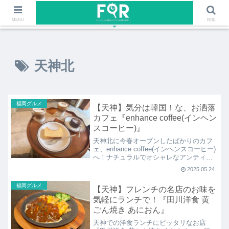
ファッションや福岡のワクワクする情報を発信！！
MENU
検索
天神北
福岡グルメ
【天神】気分は韓国！な、お洒落
カフェ『enhance coffee(インヘン
スコーヒー)』
天神北に今春オープンしたばかりのカフ
ェ、enhance coffee(インヘンスコーヒー)
へ！ナチュラルでオシャレなアンティー
ク調のインテリアが揃う店内はまるで韓
2025.05.24
国カフェのよう！コーヒーやバスクチー
ズ、ファーブルトンなどのスイーツは天
福岡グルメ
【天神】フレンチの名店のお味を
神カフェにオススメ！
気軽にランチで！『田川洋食 黄
ごん焼き あにおん』
天神での洋食ランチにピッタリなお店