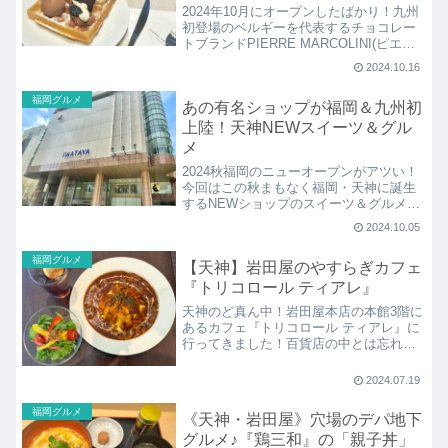
ニ)』
2024年10月にオープンしたばかり！九州
初登場のベルギーを代表するチョコレー
トブランドPIERRE MARCOLINI(ピエー
ル マルコリーニ)へ！全国で2店舗のみの
2024.10.16
マシンでつくる「タービネ ミニュット」
というできたてアイスクリームやカカオ
福岡グルメ
あの有名ショップが福岡＆九州初
を堪能できるカフェも併設です。
上陸！天神NEWスイーツ＆グル
メ
2024秋福岡のニューオープンがアツい！
今回はこの秋まもなく福岡・天神に誕生
するNEWショップのスイーツ＆グルメ。
岩田屋の「ピエールエルメ」や「ピエー
2024.10.05
ルマルコリーニ」、そして天神地下街の
「TRUFFLE Bakery」までオープン日な
福岡グルメ
【天神】岩田屋のやすらぎカフェ
どまとめて紹介します。
『トリコロール ティアレ』
天神のど真ん中！岩田屋本店の本館3階に
あるカフェ『トリコロール ティアレ』に
行ってきました！百貨店の中とは忘れる
ほど南国リゾート気分でリラックスでき
るカフェ。ワッフルも有名ですが、オム
2024.07.19
ライスの絶品ランチも必見です♪
福岡グルメ
《天神・岩田屋》穴場のデパ地下
グルメ♪『鶏三和』の「親子丼」