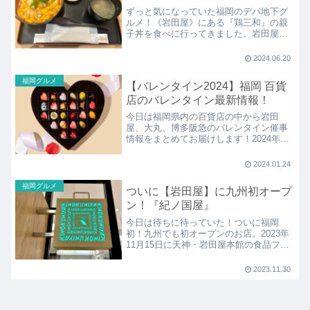
ずっと気になっていた福岡のデパ地下グ
ルメ！《岩田屋》にある『鶏三和』の親
子丼を食べに行ってきました。岩田屋、
大丸、小倉井筒屋、三越といった福岡の
百貨店のデパ地下にはすっかりお馴染み
2024.06.20
な『鶏三和』ですが、イートインができ
るのは九州でも岩田屋のみ！
福岡グルメ
【バレンタイン2024】福岡 百貨
店のバレンタイン最新情報！
今日は福岡県内の百貨店の中から岩田
屋、大丸、博多阪急のバレンタイン催事
情報をまとめてお届けします！2024年も
それぞれ個性のある、そしてよりパワー
アップした特徴的なイベントとなってい
2024.01.24
ますので、お店へ行く前にチェックして
とびっきりのチョコレートをゲットしま
福岡グルメ
ついに【岩田屋】に九州初オープ
しょう♪
ン！『紀ノ国屋』
今日は待ちに待っていた！ついに福岡
初！九州でも初オープンのお店。2023年
11月15日に天神・岩田屋本館の食品フロ
アにオープンした高級スーパーマーケッ
ト『紀ノ国屋』について紹介します。
2023.11.30