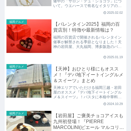
催中の「サロン・デュ・ショコラ」につ
いて。ウエハースで有名なイタリアのス
イーツブランド《BABBI(バビ)》の実演販
2025.02.02
売！「ワッフル」やジェラートなどのイ
ートインスイーツを中心に紹介します。
福岡グルメ
【バレンタイン2025】福岡の百
貨店別！特徴や最新情報は？
福岡の百貨店で開催されるバレンタイン
催事が解禁される季節となりました！天
神の岩田屋、大丸福岡、博多阪急のバレ
ンタイン情報をまとめてお届けします♪ギ
フトのチョコレートはもちろん、ショコ
2025.01.19
ラティエの来福イベントやチョコソフト
クリームなどのイートインも必見！
福岡グルメ
【天神】おひとり様にもオスス
メ！『デパ地下イートイングルメ
＆スイーツ』まとめ
天神エリアでいただける福岡三越・岩田
屋のオススメ『デパ地下イートイングル
メ＆スイーツ』！パスタに本格中華料
理、親子丼やチョコレートショップな
2024.10.29
ど。駅近で訪れやすい距離にあり、1人で
もサッと気軽に美味しくいただける百貨
福岡グルメ
【岩田屋】ご褒美チョコアイスも
店グルメを紹介します。
九州初登場！『PIERRE
MARCOLINI(ピエール マルコリー