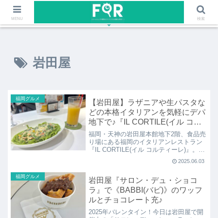
ファッションや福岡のワクワクする情報を発信！！
MENU
検索
岩田屋
福岡グルメ
【岩田屋】ラザニアや生パスタな
どの本格イタリアンを気軽にデパ
地下で♪『IL CORTILE(イル コル
ティーレ)』
福岡・天神の岩田屋本館地下2階、食品売
り場にある福岡のイタリアンレストラン
『IL CORTILE(イル コルティーレ)』。デ
パ地下でラザニアや生パスタなどの本格
2025.06.03
イタリアンをテイクアウトのお惣菜でも
ランチや昼飲みとしてイートインスペー
福岡グルメ
岩田屋『サロン・デュ・ショコ
スでもいただけるお店です。
ラ』で《BABBI(バビ)》のワッフ
ルとチョコレート充♪
2025年バレンタイン！今日は岩田屋で開