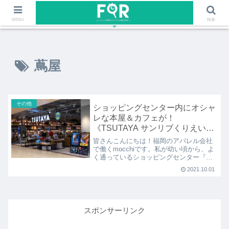
ファッションや福岡のワクワクする情報を発信！！
MENU
検索
蔦屋
その他
ショッピングセンター内にオシャ
レな本屋＆カフェが！
《TSUTAYA サンリブくりえいと
店》
皆さんこんにちは！福岡のアパレル会社
で働くmocchiです。私が幼い頃から、よ
く通っているショッピングセンター『サ
ンリブ 宗像店』。専門店も多く、福岡
2021.10.01
の中心ほど
スポンサーリンク