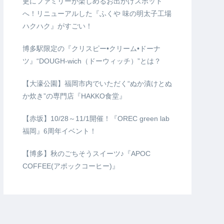
更にファミリーが楽しめるお出かけスポット
へ！リニューアルした『ふくや 味の明太子工場
ハクハク』がすごい！
博多駅限定の『クリスピー•クリーム•ドーナ
ツ』“DOUGH-wich（ドーウィッチ）”とは？
【大濠公園】福岡市内でいただく“ぬか漬けとぬ
か炊き”の専門店『HAKKO食堂』
【赤坂】10/28～11/1開催！『OREC green lab
福岡』6周年イベント！
【博多】秋のごちそうスイーツ♪『APOC
COFFEE(アポックコーヒー)』