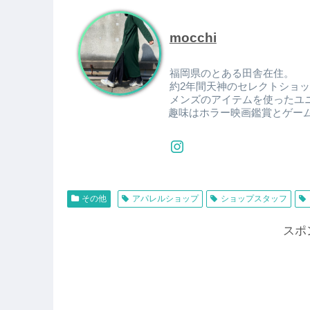
mocchi
福岡県のとある田舎在住。
約2年間天神のセレクトショ
メンズのアイテムを使ったユ
趣味はホラー映画鑑賞とゲー
その他
アパレルショップ
ショップスタッフ
スポ