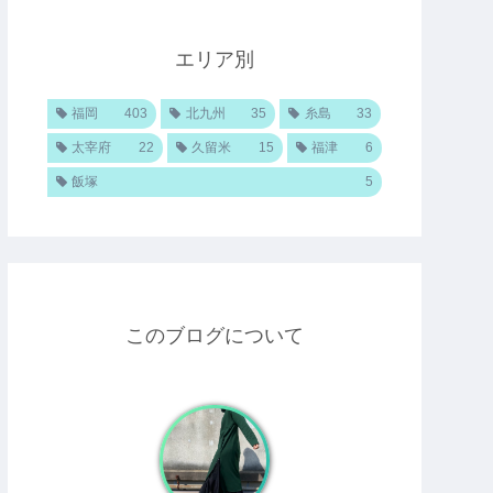
エリア別
福岡
403
北九州
35
糸島
33
太宰府
22
久留米
15
福津
6
飯塚
5
このブログについて