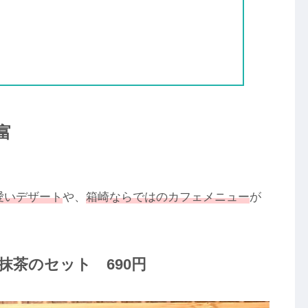
富
愛いデザート
や、
箱崎ならではのカフェメニュー
が
抹茶のセット 690円