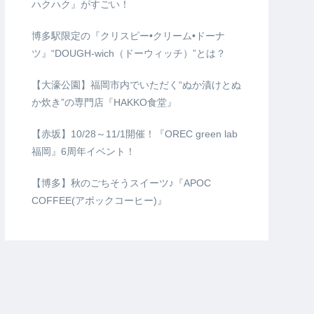
ハクハク』がすごい！
博多駅限定の『クリスピー•クリーム•ドーナ
ツ』“DOUGH-wich（ドーウィッチ）”とは？
【大濠公園】福岡市内でいただく“ぬか漬けとぬ
か炊き”の専門店『HAKKO食堂』
【赤坂】10/28～11/1開催！『OREC green lab
福岡』6周年イベント！
【博多】秋のごちそうスイーツ♪『APOC
COFFEE(アポックコーヒー)』