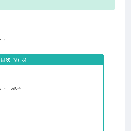
す！
目次
ト 690円