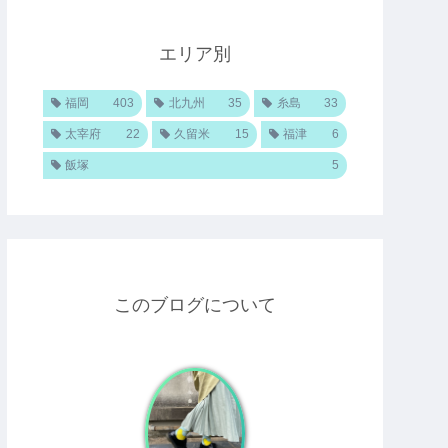
エリア別
福岡
403
北九州
35
糸島
33
太宰府
22
久留米
15
福津
6
飯塚
5
このブログについて