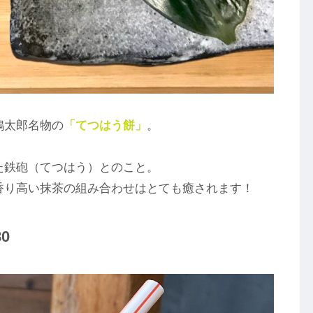
鳩太郎名物の
「てつはう餅」
。
た鉄砲（てつはう）とのこと。
香り高い抹茶の組み合わせはとても癒されます！
0