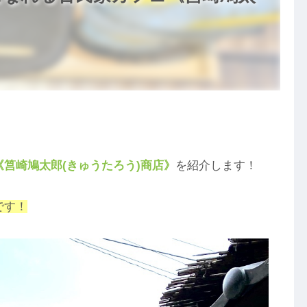
《筥崎鳩太郎(きゅうたろう)商店》
を紹介します！
です！