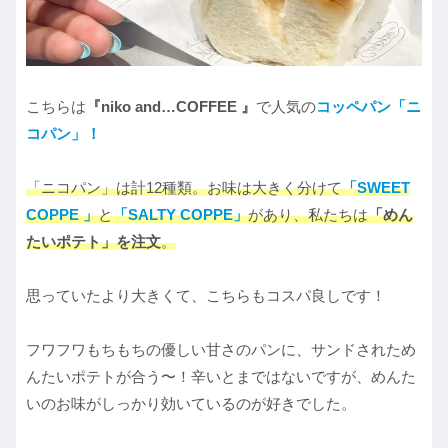
こちらは
『niko and…COFFEE 』
で人気の
コッペパン「ニ
コパン」！
「ニコパン」は計12種類。お味は大きく分けて
「SWEET
COPPE 」
と
「SALTY COPPE」
があり、私たちは
「めん
たいポテト」を注文
。
思っていたより大きくて、こちらもコスパ良しです！
フワフワもちもちの優しい甘さのパンに、サンドされため
んたいポテトが合う〜！辛いとまではないですが、めんた
いのお味がしっかり効いているのが好きでした。