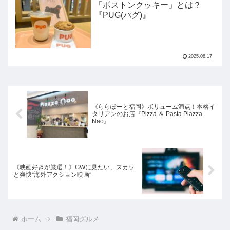
「ボストンクッキー」とは？
『PUG(パグ)』
2025.08.17
《ららぽーと福岡》ボリューム満点！本格イ
タリアンのお店『Pizza ＆ Pasta Piazza
Nao』
《映画好きが厳選！》GWに見たい、スカッ
と爽快“海外アクション映画”
ホーム
福岡グルメ