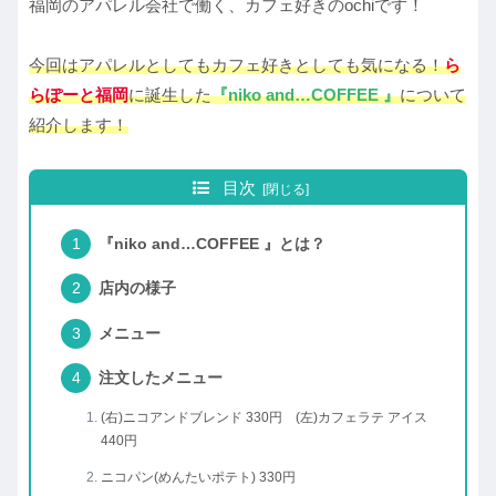
福岡のアパレル会社で働く、カフェ好きのochiです！
今回はアパレルとしてもカフェ好きとしても気になる！
ら
らぽーと福岡
に誕生した
『niko and…COFFEE 』
について
紹介します！
目次
『niko and…COFFEE 』とは？
店内の様子
メニュー
注文したメニュー
(右)ニコアンドブレンド 330円 (左)カフェラテ アイス
440円
ニコパン(めんたいポテト) 330円