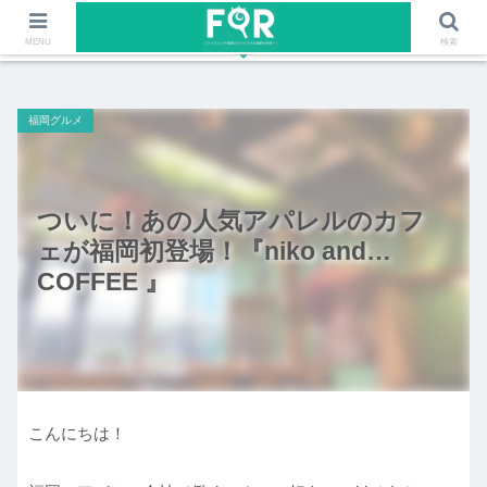
ファッションや福岡のワクワクする情報を発信！！
MENU
検索
福岡グルメ
ついに！あの人気アパレルのカフ
ェが福岡初登場！『niko and…
COFFEE 』
こんにちは！