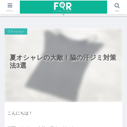
ファッションや福岡のワクワクする情報を発信！！
MENU
検索
ファッション
夏オシャレの大敵！脇の汗ジミ対策
法3選
こんにちは！