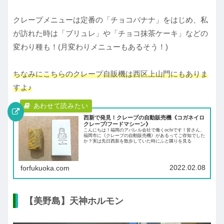
クレープメニューは定番の「チョコバナナ」をはじめ、私
が訪れた時は「ブリュレ」や「チョコ抹茶ケーキ」などの
変わり種も！(月変わりメニューもあるそう！)
ちなみにこちらのクレープ自販機は西区上山門にもありま
すよ♪
西新で発見！クレープの自動販売機《コガネイロ
クレープ/フードマシーン》
こんにちは！福岡のアパレル会社で働くochiです！皆さん、
福岡市に《クレープの自動販売機》があるってご存知でした
か？実は先日西新を散歩していた時にふと隣りを見る
2022.02.08
forfukuoka.com
【美野島】天神ホルモン