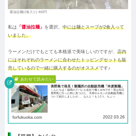
醤油拉麺(2食入り) 400円
私は
「
醤油拉麺」
を選択。
中には麺とスープが2食入って
いました。
ラーメンだけでもとても本格派で美味しいのですが、
店内
にはそれぞれのラーメンに合わせたトッピングセットも販
売しているので一緒に購入するのがオススメ
です♪
美野島で発見！製麺所の自動販売機「吟麦製麺」
こんにちは！福岡のアパレル会社で働くochiです！実は先日
美野島に行った時に見つけた、天神ホルモンの自動販売機に
ついて紹介しましたが…、なんと！もう1つ、ちょっ
2022.03.26
forfukuoka.com