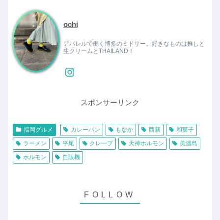
ochi
アパレルで働く博多のミドサー。好きなものは推しと
生クリームとTHAILAND！
スポンサーリンク
福岡グルメ
カレーパン
もなか
西新
和菓子
ラーメン
平尾
クレープ
天神ホルモン
美濃島
ホルモン
自販機