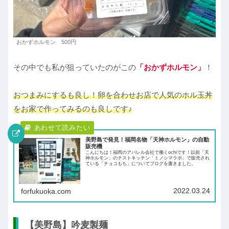
おかずホルモン 500円
その中でも私が狙っていたのがこの
「おかずホルモン」
！
おつまみにするも良し！卵を合わせお店で人気のホル玉丼
をお家で作ってみるのも良しです♪
美野島で発見！福岡名物「天神ホルモン」の自動
販売機
こんにちは！福岡のアパレル会社で働くochiです！以前「天
神ホルモン」のテストキッチン「ミノシマラボ」で販売され
ている「チョコもち」についてブログを書きました。
2022.03.24
forfukuoka.com
【美野島】吟麦製麺