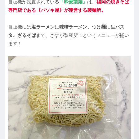
自販機が設置されている
「吟麦製麺」
は、
福岡の焼きそば
専門店である《バソキ屋》が運営する製麺所
。
自販機には
塩ラーメン
に
味噌ラーメン、つけ麺
に
生パス
タ、ざるそば
まで、さすが製麺所！というメニューが揃い
ます！