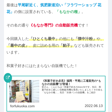
最後は
平尾駅近く、筑肥新道沿い「フラワーショップ 花
花」
の側に設置されている、
「もなかの種」
。
その名の通り
《もなか専門》の自動販売機
です！
今回購入した
「ひとくち最中」
の他にも
「懐中汁粉」
や、
「最中の皮」
、皮に詰める用の
「餡子」
なども販売されて
います。
和菓子好きにはたまらない自販機でした！
《和菓子好き必見》福岡・平尾に工場直売の“も
なかの自販機”が登場！
皆さん、こんにちは！和菓子好きのmocchiです。先日、和
菓子好きに嬉しい自動販売機を発見いたしました！その名も
「もなかの種」。先日「冷凍パンの自販機」をご紹介
2022.06.13
forfukuoka.com