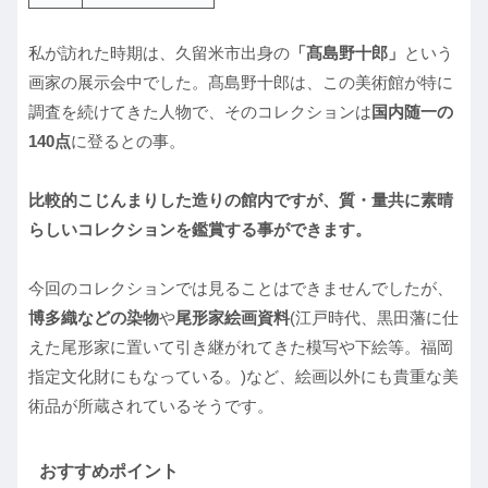
私が訪れた時期は、久留米市出身の
「髙島野十郎」
という
画家の展示会中でした。髙島野十郎は、この美術館が特に
調査を続けてきた人物で、そのコレクションは
国内随一の
140点
に登るとの事。
比較的こじんまりした造りの館内ですが、質・量共に素晴
らしいコレクションを鑑賞する事ができます。
今回のコレクションでは見ることはできませんでしたが、
博多織などの染物
や
尾形家絵画資料
(江戸時代、黒田藩に仕
えた尾形家に置いて引き継がれてきた模写や下絵等。福岡
指定文化財にもなっている。)など、絵画以外にも貴重な美
術品が所蔵されているそうです。
おすすめポイント