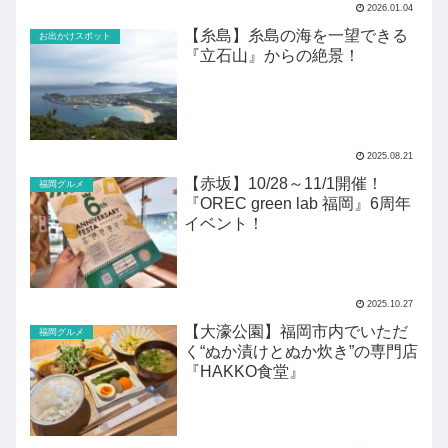
2026.01.04
【糸島】糸島の海を一望できる
お出かけスポット
『立石山』からの絶景！
2025.08.21
【赤坂】10/28～11/1開催！
福岡グルメ
『OREC green lab 福岡』6周年
イベント！
2025.10.27
【大濠公園】福岡市内でいただ
福岡グルメ
く“ぬか漬けとぬか炊き”の専門店
『HAKKO食堂』