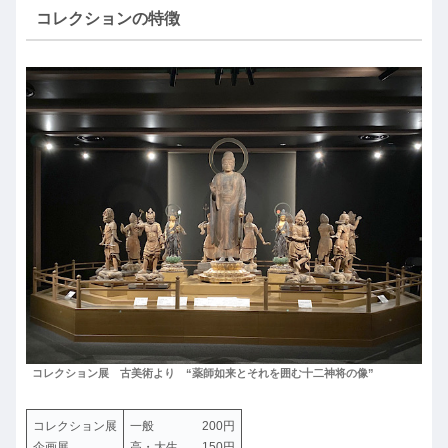
コレクションの特徴
コレクション展 古美術より “薬師如来とそれを囲む十二神将の像”
コレクション展
一般 200円
企画展
高・大生 150円