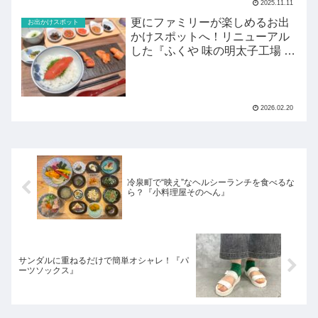
2025.11.11
更にファミリーが楽しめるお出
お出かけスポット
かけスポットへ！リニューアル
した『ふくや 味の明太子工場 ハ
クハク』がすごい！
2026.02.20
冷泉町で“映え”なヘルシーランチを食べるな
ら？『小料理屋そのへん』
サンダルに重ねるだけで簡単オシャレ！『パ
ーツソックス』