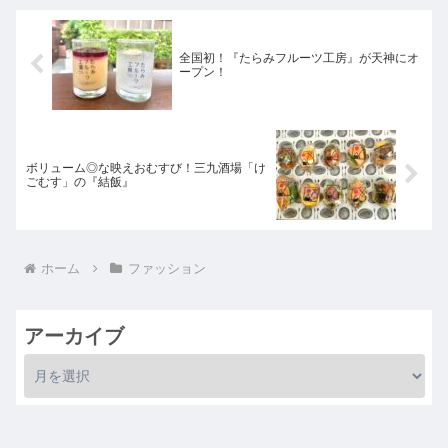
全国初！『たらみフルーツ工房』が天神にオ
ープン！
ボリューム◎な映えおむすび！三九酒場「け
ごむす」の『結飯』
ホーム
ファッション
アーカイブ