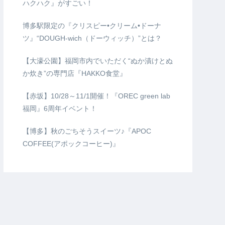
ハクハク』がすごい！
博多駅限定の『クリスピー•クリーム•ドーナ
ツ』“DOUGH-wich（ドーウィッチ）”とは？
【大濠公園】福岡市内でいただく“ぬか漬けとぬ
か炊き”の専門店『HAKKO食堂』
【赤坂】10/28～11/1開催！『OREC green lab
福岡』6周年イベント！
【博多】秋のごちそうスイーツ♪『APOC
COFFEE(アポックコーヒー)』