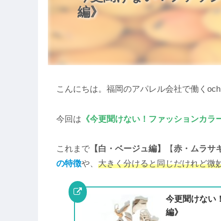
編》
こんにちは。福岡のアパレル会社で働くoch
今回は
《今更聞けない！ファッションカラ
これまで
【白・ベージュ編】
【
赤・ムラサ
の特徴
や、
大きく分けると同じだけれど微
今更聞けない
編》