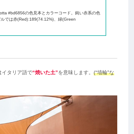
acotta #bd6856の色見本とカラーコード。鈍い赤系の色
は赤(Red):189(74.12%)、緑(Green
はイタリア語で
“焼いた土”
を意味します。
(“埴輪”な