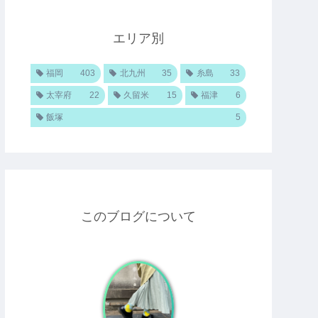
エリア別
福岡
403
北九州
35
糸島
33
太宰府
22
久留米
15
福津
6
飯塚
5
このブログについて