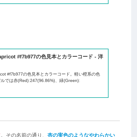
ricot #f7b977の色見本とカラーコード - 洋
icot #f7b977の色見本とカラーコード。軽い橙系の色
は赤(Red):247(96.86%)、緑(Green):
”
。その名前の通り、
杏の実色のようなやわらかい