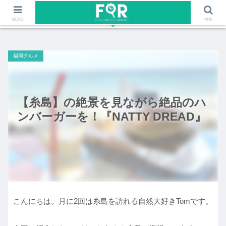
ファッションや福岡のワクワクする情報を発信！！
MENU
検索
福岡グルメ
【糸島】の絶景を見ながら絶品のハ
ンバーガーを！『NATTY DREAD』
こんにちは。月に2回は糸島を訪れる自然大好きTomです。