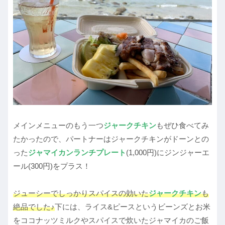
メインメニューのもう一つ
ジャークチキン
もぜひ食べてみ
たかったので、パートナーはジャークチキンがドーンとの
った
ジャマイカンランチプレート
(1,000円)にジンジャーエ
ール(300円)をプラス！
ジューシーでしっかりスパイスの効いた
ジャークチキン
も
絶品でした♪
下には、ライス&ピースというビーンズとお米
をココナッツミルクやスパイスで炊いたジャマイカのご飯