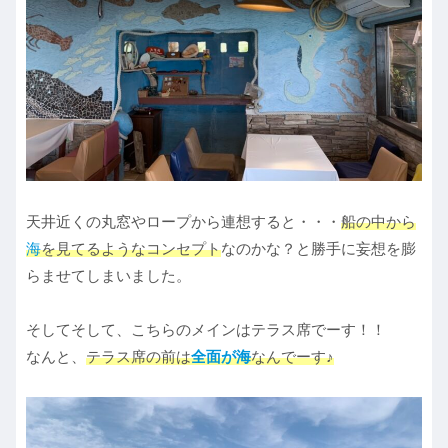
天井近くの丸窓やロープから連想すると・・・
船の中から
海
を見てるようなコンセプト
なのかな？と勝手に妄想を膨
らませてしまいました。
そしてそして、こちらのメインはテラス席でーす！！
なんと、
テラス席の前は
全面が海
なんでーす♪