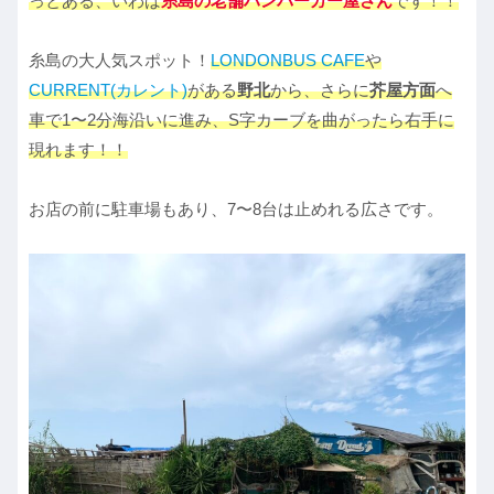
っとある、いわば
糸島の老舗ハンバーガー屋さん
です！！
糸島の大人気スポット！
LONDONBUS CAFE
や
CURRENT(カレント)
がある
野北
から、さらに
芥屋方面
へ
車で1〜2分海沿いに進み、S字カーブを曲がったら右手に
現れます！！
お店の前に駐車場もあり、7〜8台は止めれる広さです。