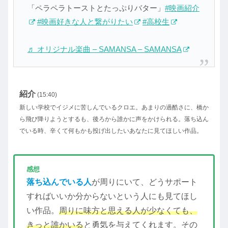
「ペラペラトーストとたっぷりバター」
#映画紹介
#映画好きな人と繋がりたい
#高校生
♬ オリジナル楽曲 – SAMANSA – SAMANSA
紹介
(15:40)
新しい学校でイジメに苦しんでいるクロエ。あまりの過酷さに、橋か
ら飛び降りようとするも、後ろから誰かに声をかけられる。落ち込ん
でいる時、辛くて何もかも投げ出したいあなたに見てほしい作品。
感想
落ち込んでいる人
が周りにいて、どうサポート
すればいいか分からないという人にも見てほし
い作品。
周りに味方と思える人が少なくても、
きっと誰かいる
と勇気を与えてくれます。その