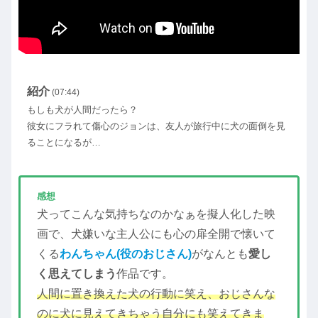
紹介
(07:44)
もしも犬が人間だったら？
彼女にフラれて傷心のジョンは、友人が旅行中に犬の面倒を見
ることになるが…
感想
犬ってこんな気持ちなのかなぁを擬人化した映
画で、犬嫌いな主人公にも心の扉全開で懐いて
くる
わんちゃん(役のおじさん)
がなんとも
愛し
く思えてしまう
作品です。
人間に置き換えた犬の行動に笑え、おじさんな
のに犬に見えてきちゃう自分にも笑えてきま