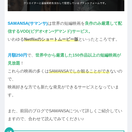
SAMANSA
(サマンサ)
は世界の短編映画を
良作のみ厳選して配
信するVOD
(ビデオ•オン•デマンド)サービス。
いわゆる
Netflixのショートムービー版
といったところです。
月額250円
で、
世界中から厳選した150作品以上の短編映画が
見放題
！
これらの映画の多くは
SAMANSAでしか観ることができ
ないの
で、
映画好きな方でも新たな発見ができるサービスとなっていま
す。
また、前回のブログでSAMANSAについて詳しくご紹介してい
ますので、合わせて読んでみてください♪