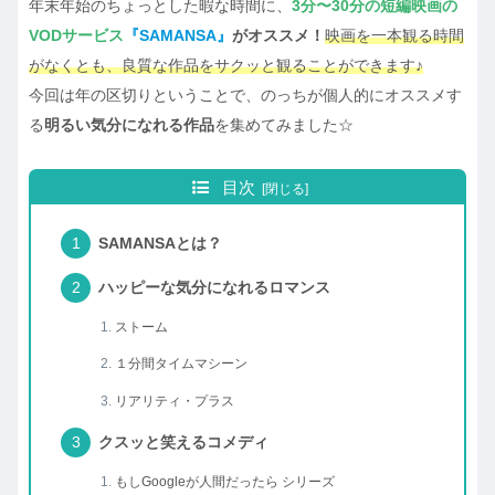
年末年始のちょっとした暇な時間に、
3分〜30分の短編映画の
VODサービス
『SAMANSA』
がオススメ！
映画を一本観る時間
がなくとも、良質な作品をサクッと観ることができます♪
今回は年の区切りということで、の
っちが個人的にオススメす
る
明るい気分にな
れる作品
を集めてみました☆
目次
SAMANSAとは？
ハッピーな気分になれるロマンス
ストーム
１分間タイムマシーン
リアリティ・プラス
クスッと笑えるコメディ
もしGoogleが人間だったら シリーズ