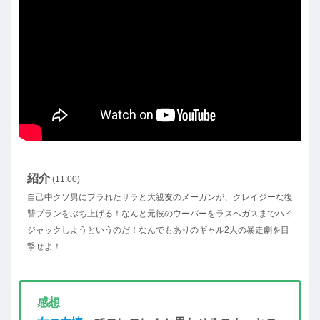
紹介
(11:00)
自己中クソ男にフラれたサラと大親友のメーガンが、クレイジーな復
讐プランをぶち上げる！なんと元彼のウーバーをラスベガスまでハイ
ジャックしようというのだ！なんでもありのギャル2人の暴走劇を目
撃せよ！
感想