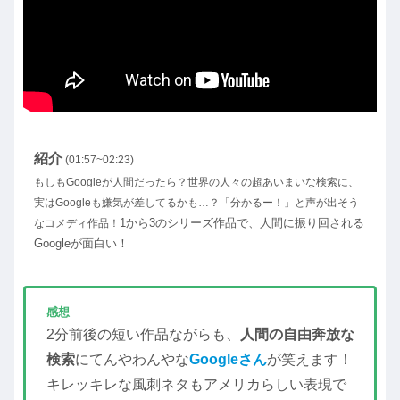
紹介
(01:57~02:23)
もしもGoogleが人間だったら？世界の人々の超あいまいな検索に、
実はGoogleも嫌気が差してるかも…？「分かるー！」と声が出そう
1から3のシリーズ作品で、人間に振り回される
なコメディ作品！
Googleが面白い！
感想
2分前後の短い作品ながらも、
人間の自由奔放な
検索
にてんやわんやな
Googleさん
が笑えます！
キレッキレな風刺ネタもアメリカらしい表現で