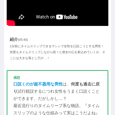
紹介
(05:40)
1分前にタイムスリップできるマシンで女性を口説こうとする男性！
何度もタイムスリップしながら段々と彼女の心を射止めていくが、そ
こには大きな落とし穴が…！
感想
口説くのが超不器用な男性
は、
何度も過去に戻
り
試行錯誤するにつれ女性をうまく口説くこと
ができます。だがしかし…？
最近流行りのタイムリープ系な物語。『タイム
スリップのような仕組みって実はこうだよね』