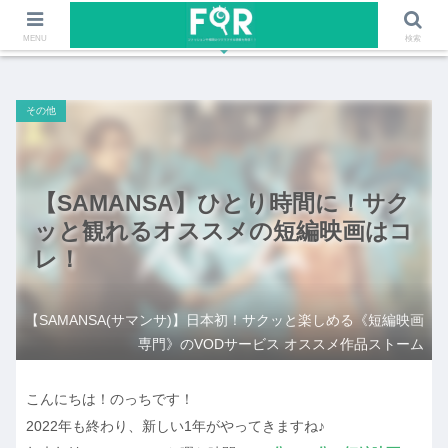
ファッションや福岡のワクワクする情報を発信！！
MENU
検索
その他
【SAMANSA】ひとり時間に！サク
ッと観れるオススメの短編映画はコ
レ！
【SAMANSA(サマンサ)】日本初！サクッと楽しめる《短編映画
専門》のVODサービス オススメ作品ストーム
こんにちは！のっちです！
2022年も終わり、新しい1年がやってきますね♪