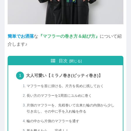
簡単でお洒落
な
『マフラーの巻き方＆結び方』
について紹
介します♪
目次
大人可愛い【ミラノ巻き(ピッティ巻き)】
マフラーを首に掛ける。片方を長めに残しておく
長い方のマフラーを1周首にユルめに巻く
片側のマフラーを、先程巻いて出来た輪の内側から少し
引き出し、その中に手を入れ輪を作る
輪の中から片側のマフラーを通す
形を整えたら…、完成！！