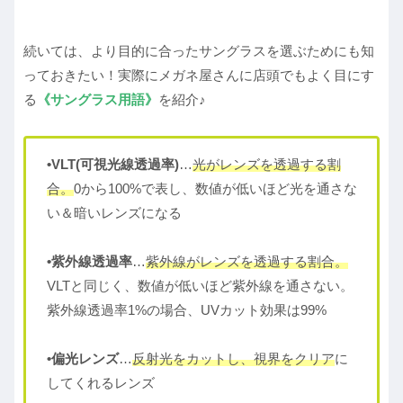
続いては、より目的に合ったサングラスを選ぶためにも知
っておきたい！実際にメガネ屋さんに店頭でもよく目にす
る
《サングラス用語》
を紹介♪
•VLT(可視光線透過率)
…
光がレンズを透過する割
合。
0から100%で表し、数値が低いほど光を通さな
い＆暗いレンズになる
•紫外線透過率
…
紫外線がレンズを透過する割合。
VLTと同じく、数値が低いほど紫外線を通さない。
紫外線透過率1%の場合、UVカット効果は99%
•偏光レンズ
…
反射光をカットし、視界をクリア
に
してくれるレンズ