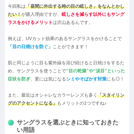
今回私は
「昼間に外出する時の目の眩しさ」をなんとかし
たい！
が購入理由ですが、
眩しさを減らす以外にもサング
ラスをかけるメリット
は沢山あるんです。
例えば、UVカット効果のあるサングラスをかけることで
「目の日焼けを防ぐ」
ことができます！
肌と同じように目も紫外線を浴び続けると日焼けをするた
め、サングラスを使うことで
“目の乾燥”や“涙目”といった
症状を防ぎ
、更には気になる
シミやそばかす対策
にも◎！
また、最近はオシャレなカラーレンズも多く
「スタイリン
グのアクセントになる」
もメリットの1つですね♪
サングラスを選ぶときに知っておきた
い用語