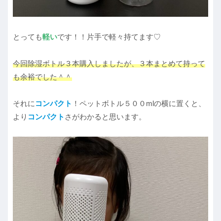
とっても
軽い
です！！片手で軽々持てます♡
今回除湿ボトル３本購入しましたが、３本まとめて持って
も余裕でした＾＾
それに
コンパクト
！ペットボトル５００mlの横に置くと、
より
コンパクト
さがわかると思います。