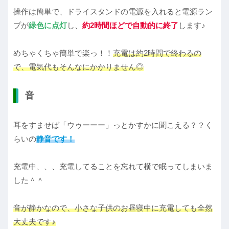
操作は簡単で、ドライスタンドの電源を入れると電源ラン
プが
緑色に点灯
し、
約2時間ほどで自動的に終了
します♪
めちゃくちゃ簡単で楽っ！！
充電は約2時間で終わるの
で、電気代もそんなにかかりません◎
音
耳をすませば「ウゥーーー」っとかすかに聞こえる？？く
らいの
静音です！
充電中、、、充電してることを忘れて横で眠ってしまいま
した＾＾
音が静かなので、小さな子供のお昼寝中に充電しても全然
大丈夫です♪