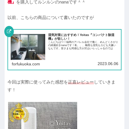
機』
を購入してルンルンのnanaです＾＾
以前、こちらの商品について書いたのですが
湿気対策におすすめ！Yoitas『コンパクト除湿
機』が欲しい！
こんにちは〜♡福岡のアパレル会社で働く、めんどくさがり
の綺麗好きnanaです！私、、、梅雨も湿気もカビも大嫌い
なんです。皆さまも同感な方が沢山いらっしゃるのでは
2023.06.06
forfukuoka.com
今回は実際に使ってみた感想を
正直レビュー
していきま
す！