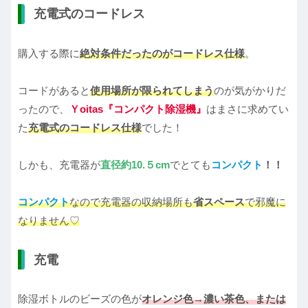
充電式のコードレス
購入する際に
絶対条件だったのがコードレス仕様
。
コードがあると
使用場所が限られてしまう
のが気がかりだ
ったので、
Ｙoitas『コンパクト除湿機』
はまさに求めてい
た
充電式のコードレス仕様
でした！
しかも、充電器が
直径約10.５cm
でとても
コンパクト
！！
コンパクト
なので充電器の収納場所も
省スペース
で邪魔に
なりません♡
充電
除湿ボトルのビーズの色が
オレンジ色→濃い茶色、または