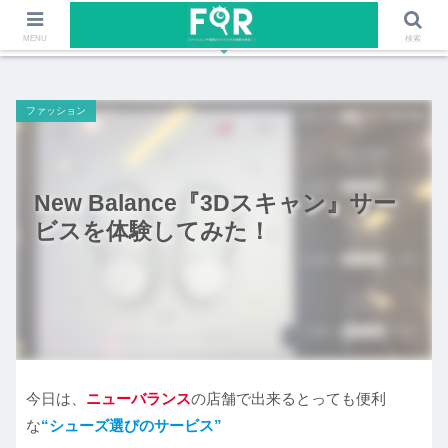
ファッションや福岡のワクワクする情報を発信！！
MENU
検索
ファッション
New Balance『3Dスキャン』サー
ビスを体験してみた！
今日は、
ニューバランス
の店舗で出来るとっても便利
な
“シューズ選びのサービス”