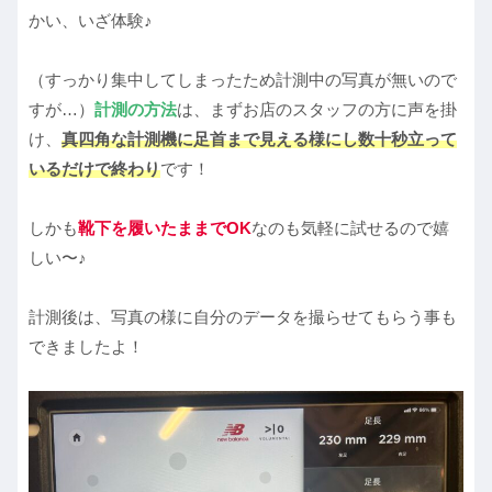
かい、いざ体験♪
（すっかり集中してしまったため計測中の写真が無いので
すが…）
計測の方法
は、まずお店のスタッフの方に声を掛
け、
真四角な計測機に足首まで見える様にし数十秒立って
いるだけで終わり
です！
しかも
靴下を履いたままでOK
なのも気軽に試せるので嬉
しい〜♪
計測後は、写真の様に自分のデータを撮らせてもらう事も
できましたよ！