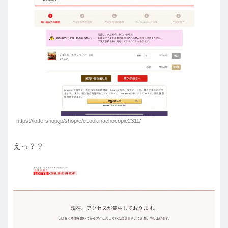
https://lotte-shop.jp/shop/e/eLookinachocopie2311/
えっ？？