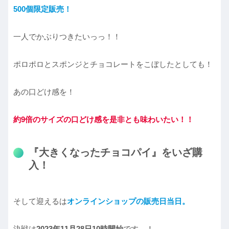
500個
限定
販売
！
一人でかぶりつきたいっっ！！
ポロポロとスポンジとチョコレートをこぼしたとしても！
あの口どけ感を！
約9倍のサイズの口どけ感を是非とも味わいたい！！
『大きくなったチョコパイ』をいざ購
入！
そして迎えるは
オンラインショップの販売日当日。
決戦は
2023年11月28日10時開始
です…！