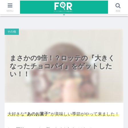
ファッションや福岡のワクワクする情報を発信！！
MENU
検索
その他
まさかの9倍！？ロッテの『大きく
なったチョコパイ』をゲットした
い！！
大好きな
“あのお菓子”
が美味しい季節がやって来ました！