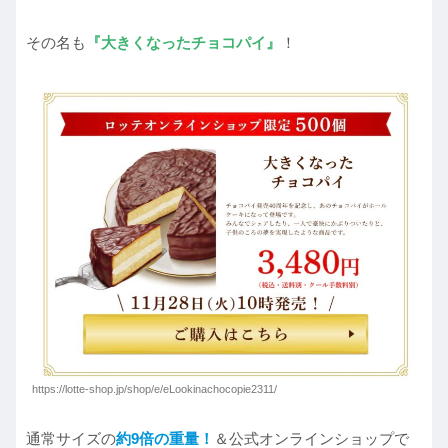
その名も
『大きくなったチョコパイ』
！
https://lotte-shop.jp/shop/e/eLookinachocopie2311/
通常サイズの
約9倍の重量！
＆公式オンラインショップで