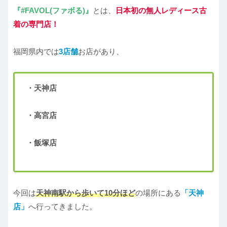
『#FAVOL(ファボる)』
とは、
日本初の無人レディース古
着の専門店！
福岡県内では
3店舗
お店があり、
・天神店
・高宮店
・飯塚店
今回は
天神南駅から歩いて10分ほど
の場所にある
「天神
店」
へ行ってきました。