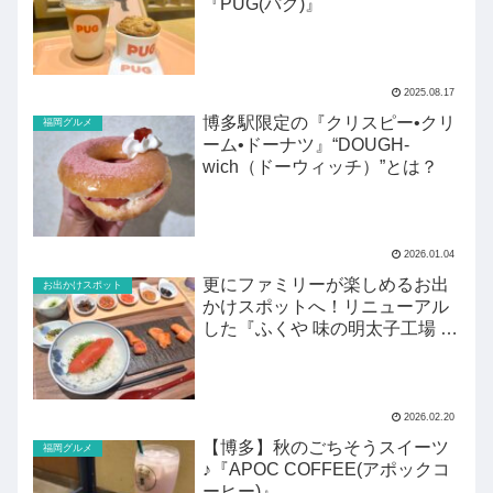
『PUG(パグ)』
2025.08.17
博多駅限定の『クリスピー•クリ
福岡グルメ
ーム•ドーナツ』“DOUGH-
wich（ドーウィッチ）”とは？
2026.01.04
更にファミリーが楽しめるお出
お出かけスポット
かけスポットへ！リニューアル
した『ふくや 味の明太子工場 ハ
クハク』がすごい！
2026.02.20
【博多】秋のごちそうスイーツ
福岡グルメ
♪『APOC COFFEE(アポックコ
ーヒー)』