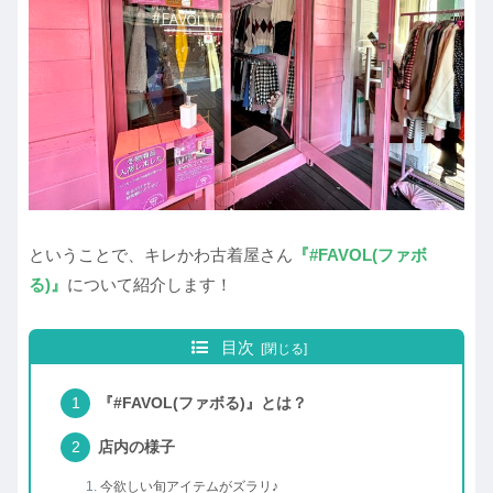
ということで、キレかわ古着屋さん
『#FAVOL(ファボ
る)』
について紹介します！
目次
『#FAVOL(ファボる)』とは？
店内の様子
今欲しい旬アイテムがズラリ♪