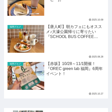
2025.10.09
【唐人町】朝カフェにもオスス
福岡グルメ
メ♪大濠公園帰りに寄りたい
『SCHOOL BUS COFFEE
STOP』
2025.08.28
【赤坂】10/28～11/1開催！
福岡グルメ
『OREC green lab 福岡』6周年
イベント！
2025.10.27