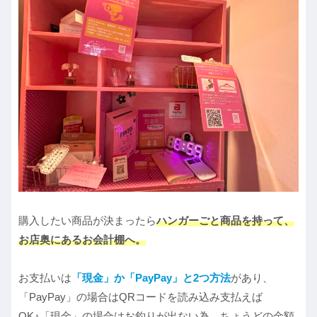
購入したい商品が決まったら
ハンガーごと商品を持って、
お店奥にあるお会計棚へ。
お支払いは
「現金」か「PayPay」
と
2つ方法
があり、
「PayPay」の場合はQRコードを読み込み支払えば
OK♪「現金」の場合はお釣りが出ない為、ちょうどの金額