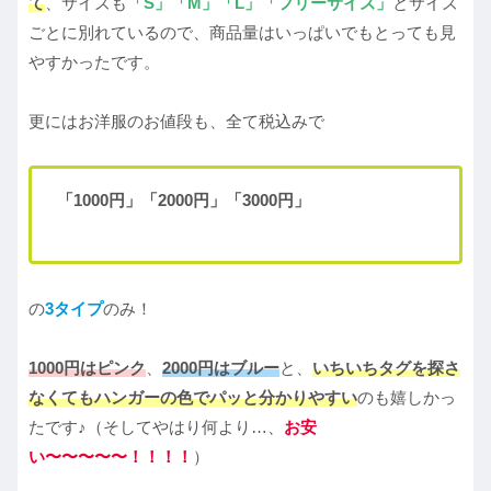
て
、サイズも
「S」「M」「L」「フリーサイズ」
とサイズ
ごとに別れているので、商品量はいっぱいでもとっても見
やすかったです。
更にはお洋服のお値段も、全て税込みで
「1000円」「2000円」「3000円」
の
3タイプ
のみ！
1000円はピンク
、
2000円はブルー
と、
いちいちタグを探さ
なくてもハンガーの色でパッと分かりやすい
のも嬉しかっ
たです♪（そしてやはり何より…、
お安
い〜〜〜〜〜！！！！
）