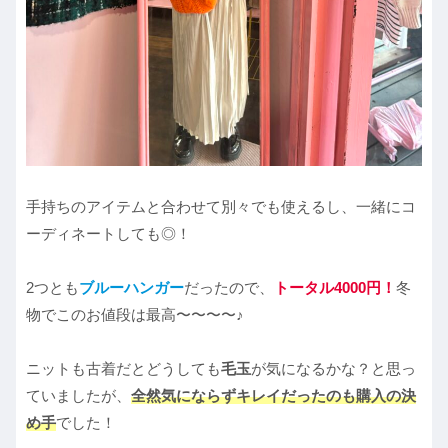
手持ちのアイテムと合わせて別々でも使えるし、一緒にコ
ーディネートしても◎！
2つとも
ブルーハンガー
だったので、
トータル4000円！
冬
物でこのお値段は最高〜〜〜〜♪
ニットも古着だとどうしても
毛玉
が気になるかな？と思っ
ていましたが、
全然気にならずキレイだったのも購入の決
め手
でした！