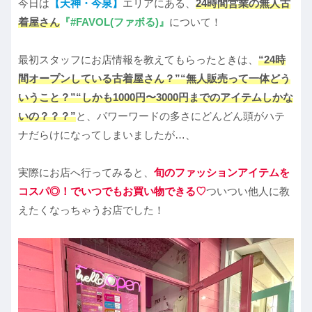
今日は
【天神・今泉】
エリアにある、
24時間営業の無人古
着屋さん
『
#
FAVOL(ファボる)』
について！
最初スタッフにお店情報を教えてもらったときは、
“24時
間オープンしている古着屋さん？”“無人販売って一体どう
いうこと？”“しかも1000円〜3000円までのアイテムしかな
いの？？？”
と、パワーワードの多さにどんどん頭がハテ
ナだらけになってしまいましたが…、
実際にお店へ行ってみると、
旬のファッションアイテムを
コスパ◎！でいつでもお買い物できる♡
ついつい他人に教
えたくなっちゃうお店でした！