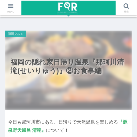
ファッションや福岡のワクワクする情報を発信！！
MENU
検索
福岡グルメ
福岡の隠れ家日帰り温泉『那珂川清
滝(せいりゅう)』②お食事編
今日も那珂川市にある、日帰りで天然温泉を楽しめる
『源
泉野天風呂 清滝』
について！