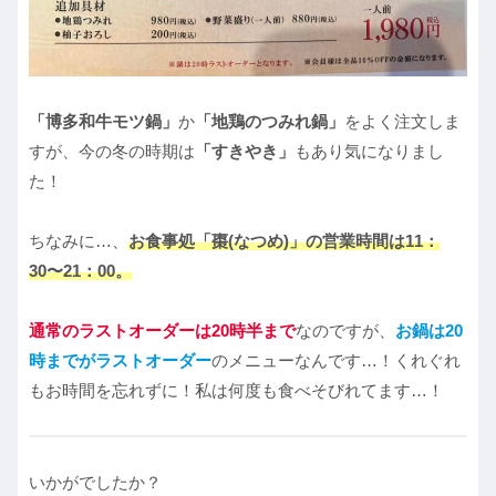
「博多和牛モツ鍋」
か
「地鶏のつみれ鍋」
をよく注文しま
すが、今の冬の時期は
「すきやき」
もあり気になりまし
た！
ちなみに…、
お食事処「棗(なつめ)」の営業時間は11：
30〜21：00。
通常のラストオーダーは20時半まで
なのですが、
お鍋は20
時までがラストオーダー
のメニューなんです…！くれぐれ
もお時間を忘れずに！私は何度も食べそびれてます…！
いかがでしたか？