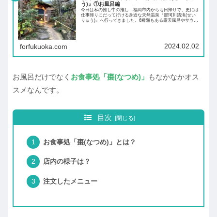
う)』①お風呂編
今日は私の推し中の推し！福岡市内からも日帰りで、更には
仕事帰りにだって行ける身近な天然温泉『那珂川清滝(せい
りゅう)』へ行ってきました。6種類もある露天風呂やサウナ
に岩盤浴、家族風呂まであるお風呂好きにはたまらないスポ
ットを紹介します！
2024.02.02
forfukuoka.com
お風呂だけでなく
お食事処「棗(なつめ)」
もなかなかオス
スメなんです。
目次
お食事処「棗(なつめ)」とは？
店内の様子は？
注文したメニュー