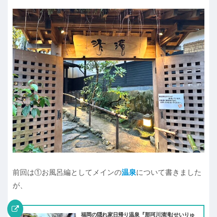
前回は①お風呂編としてメインの
温泉
について書きました
が、
福岡の隠れ家日帰り温泉『那珂川清滝(せいりゅ