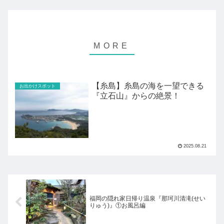
【糸島】糸島の海を一望できる
お出かけスポット
『立石山』からの絶景！
2025.08.21
福岡の隠れ家日帰り温泉『那珂川清滝(せい
りゅう)』①お風呂編