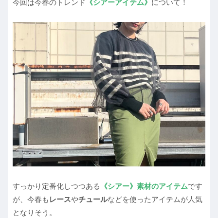
今回は今春のトレンド
《シアー
アイテム》
について！
すっかり定番化しつつある
《シアー》
素材のアイテム
です
が、今春も
レース
や
チュール
などを使ったアイテムが人気
となりそう。