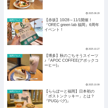
2025.08.28
【赤坂】10/28～11/1開催！
福岡グルメ
『OREC green lab 福岡』6周年
イベント！
2025.10.27
【博多】秋のごちそうスイーツ
福岡グルメ
♪『APOC COFFEE(アポックコ
ーヒー)』
2025.10.09
【ららぽーと福岡】日本初の
福岡グルメ
「ボストンクッキー」とは？
『PUG(パグ)』