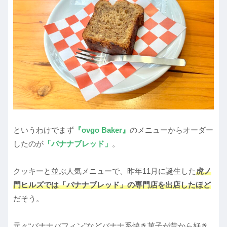
というわけでまず
『ovgo Baker』
のメニューからオーダー
したのが
「バナナブレッド」
。
クッキーと並ぶ人気メニューで、昨年11月に誕生した
虎ノ
門ヒルズでは「バナナブレッド」の専門店を出店したほど
だそう。
元々“バナナバフィン”などバナナ系焼き菓子が昔から好き