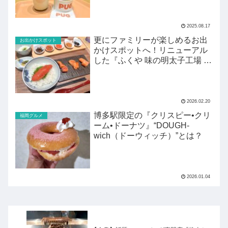
2025.08.17
更にファミリーが楽しめるお出
お出かけスポット
かけスポットへ！リニューアル
した『ふくや 味の明太子工場 ハ
クハク』がすごい！
2026.02.20
博多駅限定の『クリスピー•クリ
福岡グルメ
ーム•ドーナツ』“DOUGH-
wich（ドーウィッチ）”とは？
2026.01.04