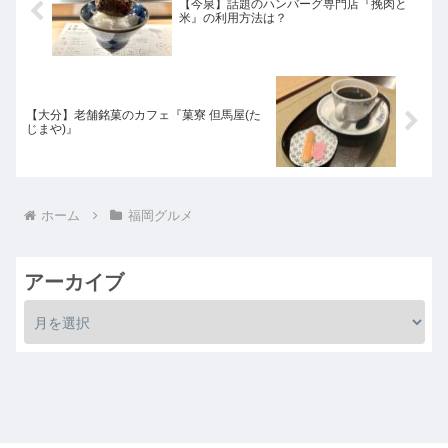
【今泉】話題のハンバーグ専門店『挽肉と
米』の利用方法は？
【大分】老舗銘菓のカフェ『菓寮 但馬屋(た
じまや)』
ホーム
福岡グルメ
アーカイブ