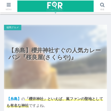
ファッションや福岡のワクワクする情報を発信！！
MENU
検索
福岡グルメ
【糸島】櫻井神社すぐの人気カレー
パン『桜良屋(さくらや)』
【糸島】
の
「
櫻井
神社」といえば、嵐ファンの聖地として
も有名な神社
ですよね。