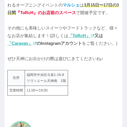
れるオープニングイベントの
マルシェ
は
3月15日〜17日の3
日間
『ToRcH』のお店前のスペース
で開催予定です。
その他にも美味しいスイーツやフードトラックなど、様々
なお店が集結します！(詳しくは
「ToRcH」
又は
「Caravan」
のInstagramアカウント
をご覧ください。)
ぜひ天神にお出かけの際は遊びにきてくださいね♪
福岡市中央区今泉1-16-8
住所
リヴィエール天神南 1階
営業時間
11:00〜19:00