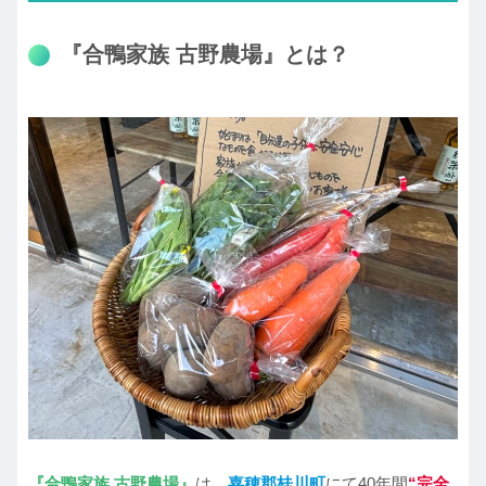
『合鴨家族 古野農場』とは？
『合鴨家族 古野農場』
は、
嘉穂郡桂川町
にて40年間
“完全