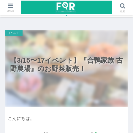
ファッションや福岡のワクワクする情報を発信！！
MENU
検索
イベント
【3/15〜17イベント】『合鴨家族 古
野農場』のお野菜販売！
こんにちは。