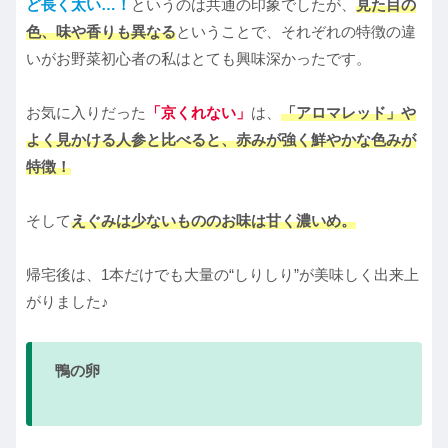
ど長く太い…！
というのは共通の印象でしたが、
見た目の
色、味や香りも異なる
ということで、それぞれの特徴の違
いがお野菜初心者の私はとても興味深かったです。
お気に入りだった
「京くれない」
は、
「アロマレッド」や
よく見かける人参と比べると、赤みが強く鮮やかな色みが
特徴！
そして
えぐみは少ないもののお味は甘く濃いめ。
帰宅後は、1本だけでも大量の“しりしり”が美味しく出来上
がりました♪
鴨の卵