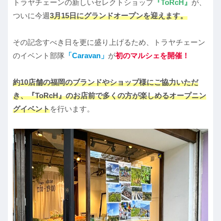
トラヤチェーンの新しいセレクトショップ
『ToRcH』
が、
ついに今週
3月15日にグランドオープンを迎えます。
その記念すべき日を更に盛り上げるため、トラヤチェーン
のイベント部隊
「Caravan」
が
初のマルシェを開催！
約10店舗の福岡のブランドやショップ様にご協力いただ
き、『ToRcH』のお店前で多くの方が楽しめるオープニン
グイベント
を行います。