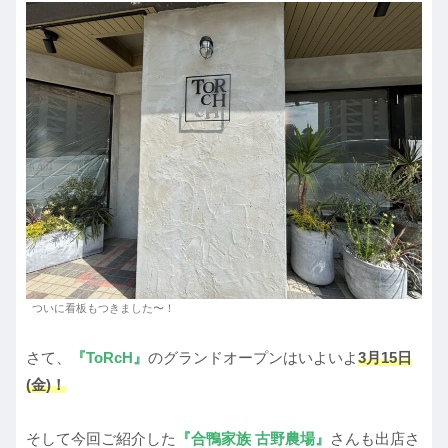
ついに看板もつきました〜！
さて、
『ToRcH』
のグランドオープンはいよいよ
3月15日
(金)！
そして今回ご紹介した
『合鴨家族 古野農場』
さんも出店さ