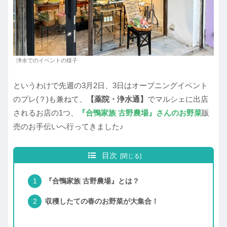
浄水でのイベントの様子
というわけで先週の3月2日、3日はオープニングイベント
のプレ(？)も兼ねて、
【薬院・浄水通】
でマルシェに出店
されるお店の1つ、
『合鴨家族 古野農場』さんのお野菜
販
売のお手伝いへ行ってきました♪
目次
『合鴨家族 古野農場』とは？
収穫したての春のお野菜が大集合！