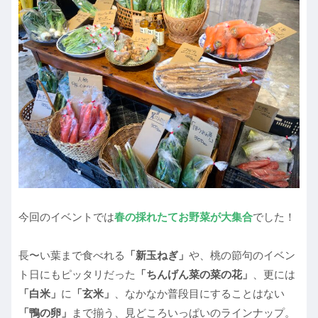
今回のイベントでは
春の採れたてお野菜が大集合
でした！
長〜い葉まで食べれる
「新玉ねぎ」
や、桃の節句のイベン
ト日にもピッタリだった
「ちんげん菜の菜の花」
、更には
「白米」
に
「玄米」
、なかなか普段目にすることはない
「鴨の卵」
まで揃う、見どころいっぱいのラインナップ。