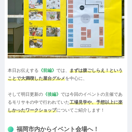
本日お伝えする
《前編》
では、
まずは腹ごしらえ！という
ことで大満喫した屋台グルメ
を中心に、
そして明日更新の
《後編》
では今回のイベントの主催であ
るモリサキの中で行われていた
工場見学や、予想以上に楽
しかったワークショップ
についてご紹介します！
福岡市内からイベント会場へ！