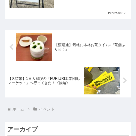
2025.08.12
【渡辺通】気軽に本格お茶タイム♪『茶舗ふ
りゅう』
【久留米】1日大満喫の『FURIURI工業団地
マーケット』へ行ってきた！《後編》
ホーム
イベント
アーカイブ