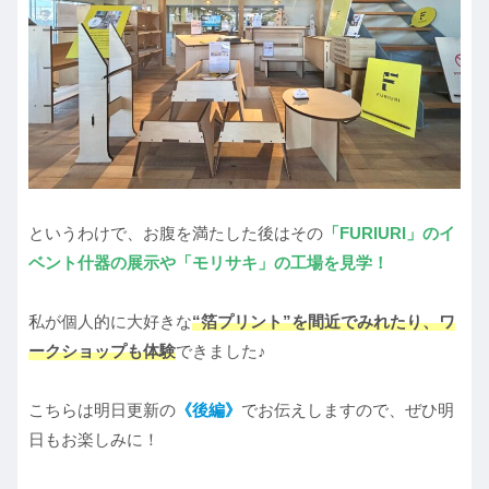
というわけで、お腹を満たした後はその
「FURIURI」のイ
ベント什器の展示や「モリサキ」の工場を見学！
私が個人的に大好きな
“箔プリント”を間近でみれたり、ワ
ークショップも体験
できました♪
こちらは明日更新の
《後編》
でお伝えしますので、ぜひ明
日もお楽しみに！