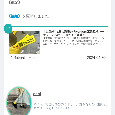
《追記》
《後編》
を更新しました！
【久留米】1日大満喫の『FURIURI工業団地マー
ケット』へ行ってきた！《後編》
【久留米】で行われた『FURIURI工業団地マーケット』へ
初めて行ってきました！『FURIURI工業団地マーケット』
とは、2024年4月13日に1日限定で、抜型の製造やパッケー
ジデザイン、カッティングサービス等を行う会社「モリサ
キ」の社屋で開催され行われていたイベントです。
2024.04.20
forfukuoka.com
ochi
アパレルで働く博多のミドサー。好きなものは推しと
生クリームとTHAILAND！