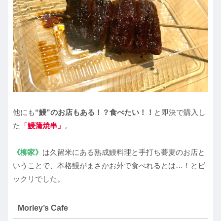
他にも
“鰻”のお店もある！？食べたい！！
と即決で購入し
た
「鰻蒲焼串」
。
《柳家》
は久留米にある熟成鰻料理と手打ち蕎麦のお店と
いうことで、本格鰻がまさかお外で食べれるとは…！とビ
ックリでした。
Morley’s Cafe