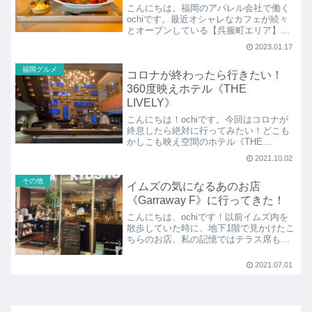
こんにちは。福岡のアパレル会社で働く
ochiです。最近オシャレなカフェが続々
とオープンしている【呉服町エリア】。
今回は、美味しい【デリカテッセン】＆
2023.01.17
古民家をリノ
福岡グルメ
コロナが終わったら行きたい！
360度映えホテル《THE
LIVELY》
こんにちは！ochiです。今回はコロナが
終息したら絶対に行ってみたい！どこも
かしこも映え空間のホテル《THE
LIVELY(ザ・ライブリー)》を紹介しま
2021.10.02
す！すっ
その他
イムズの気になるあのお店
《Garraway F》に行ってきた！
こんにちは、ochiです！以前イムズ内を
散歩していた時に、地下1階で見かけたこ
ちらのお店。私の記憶ではテラス席もあ
る、ちょっとお高めなレストランだった
ような…？
2021.07.01