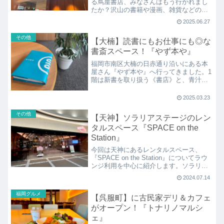
る蔦屋書店、みなさんはもう行かれまし
たか？沢山の書籍や漫画、雑貨などの他
に気になっていたのが蔦屋書店の
2025.06.27
『SHARE LOUNGE』！コワーキングス
ペースはもちろん、カフェやバー利用も
その他
【大楠】読書にもお仕事にも◎な
できるとってもお役立ちなスポットを紹
介します！
書斎スペース！『やず本や』
福岡市南区大楠の日赤通り沿いにある本
屋さん『やず本や』へ行ってきました。1
階は新書を取り扱う《書店》と、青汁〜
コーヒーまでメニューが揃う《テイクア
ウトカフェ》でもあり、2階と3階は読書
2025.03.23
はもちろんお仕事や勉強でも利用ができ
る《書斎》スペースが揃う場所です！
その他
【天神】ソラリアステージのレン
タルスペース『SPACE on the
Station』
今回は天神にあるレンタルスペース、
『SPACE on the Station』についてラウ
ンジ利用を中心に紹介します。ソラリア
ステージ6階にあるレンタルスペースで個
2024.07.14
室での会議室利用はもちろん、個人でラ
ウンジを使ってのコワーキングスペース
福岡グルメ
【呉服町】に古民家デリ＆カフェ
としてもオススメの場所です。
がオープン！『トナリノマルシ
ェ』