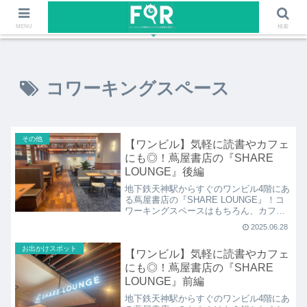
ファッションや福岡のワクワクする情報を発信！！
MENU
検索
コワーキングスペース
その他
【ワンビル】気軽に読書やカフェ
にも◎！蔦屋書店の『SHARE
LOUNGE』後編
地下鉄天神駅からすぐのワンビル4階にあ
る蔦屋書店の『SHARE LOUNGE』！コ
ワーキングスペースはもちろん、カフェ
やバー利用もできるとってもお役立ちな
2025.06.28
スポットですが、後編ではフリーにいた
だけるドリンクやフードの魅力をたっぷ
お出かけスポット
【ワンビル】気軽に読書やカフェ
りお伝えします♪
にも◎！蔦屋書店の『SHARE
LOUNGE』前編
地下鉄天神駅からすぐのワンビル4階にあ